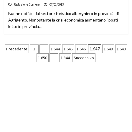
Redazione Corriere
07/01/2013
Buone notizie dal settore turistico alberghiero in provincia di
Agrigento. Nonostante la crisi economica aumentano i posti
letto in provincia...
Paginazione
Precedente
1
…
1.644
1.645
1.646
1.647
1.648
1.649
1.650
…
1.844
Successivo
degli
articoli