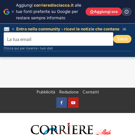
Aggiungi
corrieredisciacca.it
alle
tue fonti preferite su Google per
Aggiungi ora
restare sempre informato
Entra nella community - ricevi le notizie che contano
IA
Entra
Clicca qui per inserire i tuoi dati
Vai
Pubblicità
Redazione
Contatti
al
contenuto
Facebook
Yountube