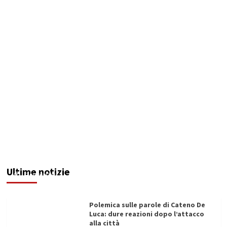
Controcorrente attacca De Luca: “Parole
offensive verso la città, grave il silenzio di chi
era presente”
Ultime notizie
Giuseppe Recca
06/08/2026
Polemica sulle parole di Cateno De
Luca: dure reazioni dopo l’attacco
alla città