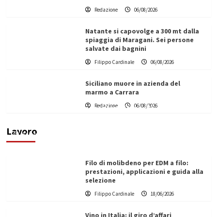
Redazione
06/08/2026
Natante si capovolge a 300 mt dalla
spiaggia di Maragani. Sei persone
salvate dai bagnini
Filippo Cardinale
06/08/2026
Siciliano muore in azienda del
marmo a Carrara
L’ingegnere saccense Buscarnera partner chiave
Redazione
06/08/2026
di un progetto transnazionale per la transizione
ecologica
Lavoro
Filippo Cardinale
21/06/2026
Filo di molibdeno per EDM a filo:
prestazioni, applicazioni e guida alla
selezione
Filippo Cardinale
18/06/2026
Vino in Italia: il giro d’affari