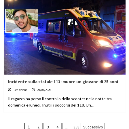
Incidente sulla statale 113: muore un giovane di 25 anni
Redazione
28/07/2026
Il ragazzo ha perso il controllo dello scooter nella notte tra
domenica e lunedì. Inutili i soccorsi del 118. Un...
Paginazione
1
2
3
4
…
358
Successivo