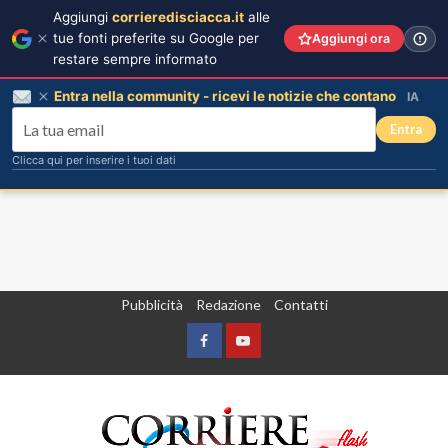
Aggiungi
corrieredisciacca.it
alle
tue fonti preferite su Google per
Aggiungi ora
restare sempre informato
Entra nella community - ricevi le notizie che contano
IA
Entra
Clicca qui per inserire i tuoi dati
Vai
Pubblicità
Redazione
Contatti
al
contenuto
Facebook
Yountube