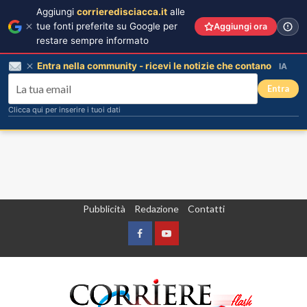
Aggiungi
corrieredisciacca.it
alle
tue fonti preferite su Google per
Aggiungi ora
restare sempre informato
Entra nella community - ricevi le notizie che contano
IA
Entra
Clicca qui per inserire i tuoi dati
Vai
Pubblicità
Redazione
Contatti
al
contenuto
Facebook
Yountube