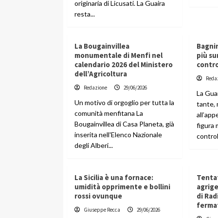
originaria di Licusati. La Guaira
resta...
La Bougainvillea
Bagnin
monumentale di Menfi nel
più su
calendario 2026 del Ministero
contro
dell’Agricoltura
Reda
Redazione
29/06/2026
La Gua
Un motivo di orgoglio per tutta la
tante,
comunità menfitana La
all’app
Bougainvillea di Casa Planeta, già
figura 
inserita nell'Elenco Nazionale
control
degli Alberi...
La Sicilia è una fornace:
Tenta
umidità opprimente e bollini
agrige
rossi ovunque
di Rad
ferma
Giuseppe Recca
29/06/2026