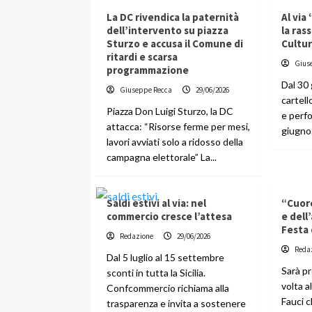
La DC rivendica la paternità
Al via
dell’intervento su piazza
la ras
Sturzo e accusa il Comune di
Cultu
ritardi e scarsa
Gius
programmazione
Dal 30
Giuseppe Recca
29/06/2026
cartell
Piazza Don Luigi Sturzo, la DC
e perfo
attacca: “Risorse ferme per mesi,
giugno.
lavori avviati solo a ridosso della
campagna elettorale” La...
Saldi estivi al via: nel
“Cuore
commercio cresce l’attesa
e dell
Festa 
Redazione
29/06/2026
Reda
Dal 5 luglio al 15 settembre
Sarà pr
sconti in tutta la Sicilia.
volta a
Confcommercio richiama alla
Fauci c
trasparenza e invita a sostenere