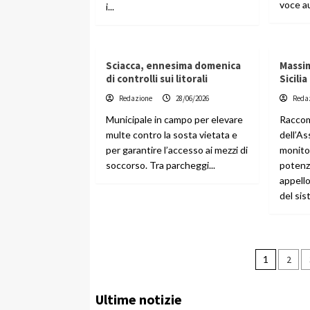
voce au
i...
Sciacca, ennesima domenica
Massim
di controlli sui litorali
Sicili
Redazione
28/06/2026
Reda
Municipale in campo per elevare
Raccom
multe contro la sosta vietata e
dell’As
per garantire l’accesso ai mezzi di
monitor
soccorso. Tra parcheggi...
potenz
appello
del sis
Pagin
1
2
degli
Ultime notizie