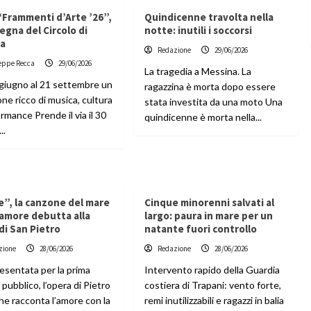
 “Frammenti d’Arte ’26”,
Quindicenne travolta nella
segna del Circolo di
notte: inutili i soccorsi
ra
Redazione
29/06/2026
eppe Recca
29/06/2026
La tragedia a Messina. La
 giugno al 21 settembre un
ragazzina è morta dopo essere
one ricco di musica, cultura
stata investita da una moto Una
rmance Prende il via il 30
quindicenne è morta nella...
..
”, la canzone del mare
Cinque minorenni salvati al
’amore debutta alla
largo: paura in mare per un
di San Pietro
natante fuori controllo
zione
28/06/2026
Redazione
28/06/2026
esentata per la prima
Intervento rapido della Guardia
l pubblico, l’opera di Pietro
costiera di Trapani: vento forte,
he racconta l’amore con la
remi inutilizzabili e ragazzi in balia