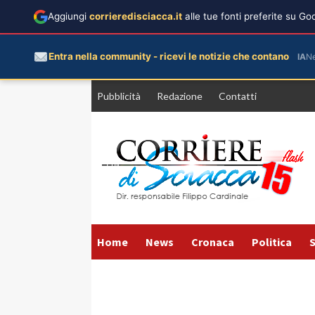
Aggiungi
corrieredisciacca.it
alle tue fonti preferite su G
Entra nella community - ricevi le notizie che contano
IA
N
Vai
Pubblicità
Redazione
Contatti
al
contenuto
Home
News
Cronaca
Politica
S