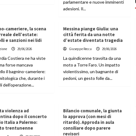
parlamentare e nuove imminenti
adesioni. Il...
o-cameriere, la scena
Messina piange Giulia: una
rreale dell’estate:
città ferita da una notte
lli e sanzioni nei lidi
d’estate diventata tragedia
zione
29/06/2026
Giuseppe Recca
29/06/2026
rdia Costiera ne ha viste
La quindicenne travolta da una
 ma forse mancava
moto a Torre Faro. Un impatto
ello il bagnino-cameriere:
violentissimo, un bagnante di
mitologica che, durante i
pedoni, un gesto folle da...
li dell’operazione...
ta violenza ad
Bilancio comunale, la giunta
ntina dopo il concerto
lo approva (con mesi di
io Italia a Palermo:
ritardo). Approda in aula
to trentunenne
consiliare dopo parere
revisori