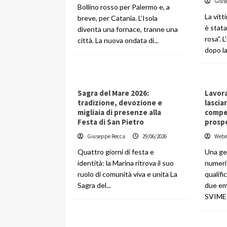
Gius
Bollino rosso per Palermo e, a
La vitt
breve, per Catania. L’Isola
è stata
diventa una fornace, tranne una
rosa”. 
città. La nuova ondata di...
dopo la
Sagra del Mare 2026:
Lavora
tradizione, devozione e
lascia
migliaia di presenze alla
compe
Festa di San Pietro
prospe
Giuseppe Recca
29/06/2026
Webm
Quattro giorni di festa e
Una ge
identità: la Marina ritrova il suo
numeri
ruolo di comunità viva e unita La
qualifi
Sagra del...
due em
SVIMEZ