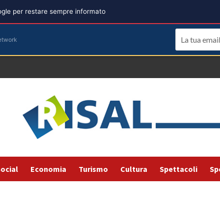
oogle per restare sempre informato
etwork
ocial
Economia
Turismo
Cultura
Spettacoli
Sp