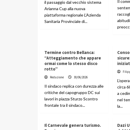
Il comm
il passaggio dal vecchio sistema
sentend
Arianna Cup alla nuova
raccogl
piattaforma regionale L’Azienda
abitudi
Sanitaria Provinciale di...
preoccu
Termine contro Bellanca:
Conso
“Atteggiamento che appare
sicure
ormai come lo stesso disco
iniziat
rotto”
Filip
Redazione
30/06/2026
L’opera
Il sindaco replica con durezza alle
circa 6
critiche del capogruppo DC sui
a cedi
lavori in piazza Sturzo Scontro
nel te
frontale tra il sindaco...
la...
Il Carnevale genera turismo.
Dazi U