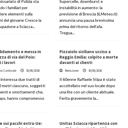
issariato di Polizia sta
Supercelle, downburst e
o i familiari per
instabilità in aumento: la
iere elementi sulla
previsione di Brescia (iLMeteo.it)
ni del giovane Cresce la
annuncia una pausa brevissima
pazione a Sciacca...
prima del ritorno dell’afa.
Tregua...
lidamento e messa in
Pizzaiolo siciliano ucciso a
zza di via del Poio:
Reggio Emilia: colpito a morte
i i lavori
davanti ai clienti
po Cardinale
30/06/2026
Redazione
30/06/2026
 interessa due tratti di
Il 60enne Raffaele Stipa è stato
0 metri ciascuno, soggetti
accoltellato nel suo locale dopo
menti e smottamenti che,
una lite con un cliente abituale.
mpo, hanno compromesso
Ferita gravemente la...
e sui pacchi extra‑Ue:
Unitas Sciacca ripartenza con