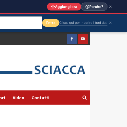
Aggiungi ora
Perche?
Entra
Clicca qui per inserire i tuoi dati
Facebook
Yountube
ort
Video
Contatti