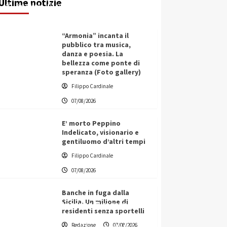
Ultime notizie
Redazione
07/08/2026
“Armonia” incanta il
pubblico tra musica,
danza e poesia. La
bellezza come ponte di
speranza (Foto gallery)
Filippo Cardinale
07/08/2026
E’ morto Peppino
Indelicato, visionario e
gentiluomo d’altri tempi
Filippo Cardinale
07/08/2026
Banche in fuga dalla
Sicilia. Un milione di
L’ingegnere saccense Buscarnera
residenti senza sportelli
partner chiave di un progetto
Redazione
07/08/2026