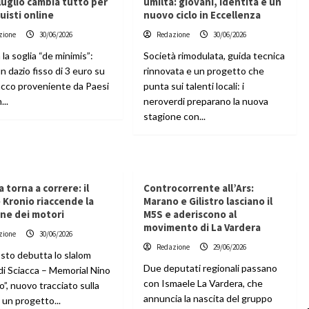
 luglio cambia tutto per
umiltà: giovani, identità e un
quisti online
nuovo ciclo in Eccellenza
zione
30/06/2026
Redazione
30/06/2026
 la soglia “de minimis”:
Società rimodulata, guida tecnica
un dazio fisso di 3 euro su
rinnovata e un progetto che
acco proveniente da Paesi
punta sui talenti locali: i
...
neroverdi preparano la nuova
stagione con...
a torna a correre: il
Controcorrente all’Ars:
Kronio riaccende la
Marano e Gilistro lasciano il
ne dei motori
M5S e aderiscono al
movimento di La Vardera
zione
30/06/2026
Redazione
29/06/2026
osto debutta lo slalom
Due deputati regionali passano
di Sciacca – Memorial Nino
con Ismaele La Vardera, che
”, nuovo tracciato sulla
annuncia la nascita del gruppo
 un progetto...