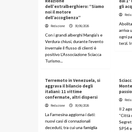
Reazione
dal 1°
dell’extralberghiero: “Siamo
gli ac
noi il motore
Reda
dell’accoglienza”
Abolita
Redazione
30/06/2026
arriva 
Con i grandi alberghi Mangia's e
ogni p
Verdura chiusi, durante l'evento
terzi. In
invernale il flusso di clienti è
positivo L’Associazione Sciacca
Turismo...
Terremoto in Venezuela, si
Sciacc
aggrava il bilancio degli
Monte 
italiani: 11 vittime
passio
confermate, altri dispersi
Reda
Redazione
30/06/2026
Il 2 ag
La Farnesina aggiorna i dati:
“Città 
nuovi casi di connazionali
Segreto
deceduti, tra cui una famiglia
SP54 e