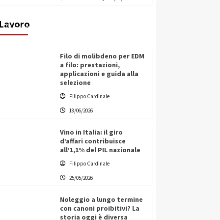
transnazionale per la transizione
ecologica
Lavoro
Filippo Cardinale
21/06/2026
Filo di molibdeno per EDM
a filo: prestazioni,
applicazioni e guida alla
selezione
Filippo Cardinale
18/06/2026
Vino in Italia: il giro
d’affari contribuisce
all’1,1% del PIL nazionale
Filippo Cardinale
25/05/2026
Noleggio a lungo termine
con canoni proibitivi? La
storia oggi è diversa