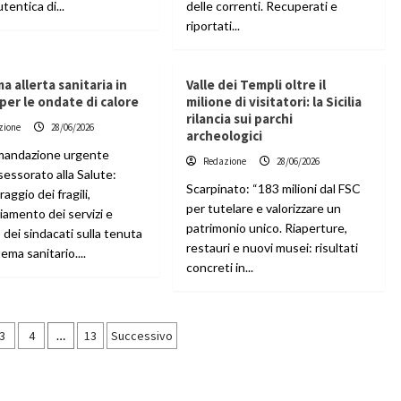
tentica di...
delle correnti. Recuperati e
riportati...
a allerta sanitaria in
Valle dei Templi oltre il
a per le ondate di calore
milione di visitatori: la Sicilia
rilancia sui parchi
zione
28/06/2026
archeologici
andazione urgente
Redazione
28/06/2026
sessorato alla Salute:
Scarpinato: “183 milioni dal FSC
aggio dei fragili,
per tutelare e valorizzare un
iamento dei servizi e
patrimonio unico. Riaperture,
 dei sindacati sulla tenuta
restauri e nuovi musei: risultati
tema sanitario....
concreti in...
azione
3
4
…
13
Successivo