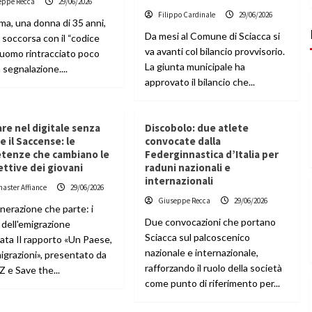
eppe Recca
29/06/2026
Filippo Cardinale
29/06/2026
ima, una donna di 35 anni,
Da mesi al Comune di Sciacca si
 soccorsa con il “codice
va avanti col bilancio provvisorio.
L’uomo rintracciato poco
La giunta municipale ha
 segnalazione....
approvato il bilancio che...
re nel digitale senza
Discobolo: due atlete
re il Saccense: le
convocate dalla
tenze che cambiano le
Federginnastica d’Italia per
ttive dei giovani
raduni nazionali e
internazionali
aster Affiance
29/06/2026
Giuseppe Recca
29/06/2026
nerazione che parte: i
Due convocazioni che portano
 dell'emigrazione
Sciacca sul palcoscenico
cata Il rapporto «Un Paese,
nazionale e internazionale,
igrazioni», presentato da
rafforzando il ruolo della società
 e Save the...
come punto di riferimento per...