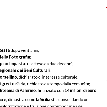
gesta
dopo vent’anni;
ella Fotografia
;
ppino Impastato
, atteso da due decenni;
gionale dei Beni Culturali
;
orsellino
, dichiarato di interesse culturale;
 greci di Gela
, richiesto da tempo dalla comunità;
liteama di Palermo
, finanziato con
14 milioni di euro
.
ore, dimostra come la Sicilia stia consolidando un
 valorizzazione e fruizione contemporanea del