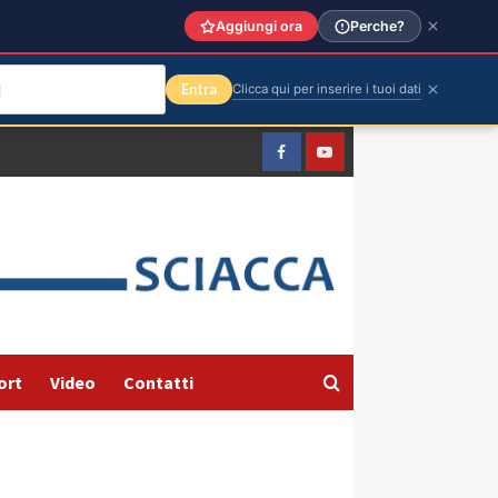
Aggiungi ora
Perche?
Entra
Clicca qui per inserire i tuoi dati
Facebook
Yountube
ort
Video
Contatti