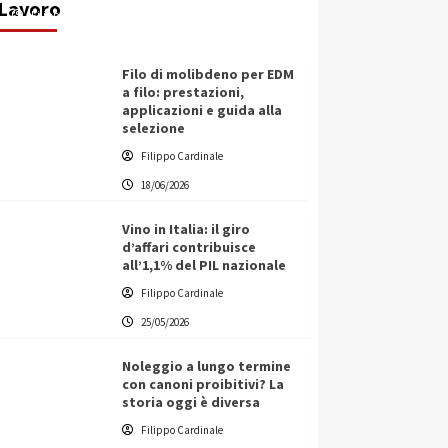
Lavoro
Filippo Cardinale
21/06/2026
Filo di molibdeno per EDM
a filo: prestazioni,
applicazioni e guida alla
selezione
Filippo Cardinale
18/06/2026
Vino in Italia: il giro
d’affari contribuisce
all’1,1% del PIL nazionale
Filippo Cardinale
25/05/2026
Noleggio a lungo termine
con canoni proibitivi? La
storia oggi è diversa
Filippo Cardinale