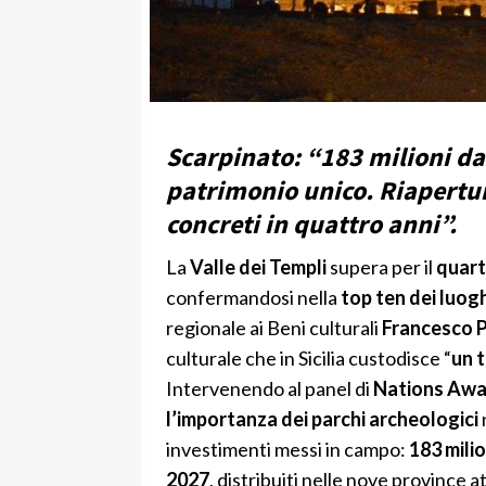
Scarpinato: “183 milioni dal
patrimonio unico. Riaperture
concreti in quattro anni”.
La
Valle dei Templi
supera per il
quart
confermandosi nella
top ten dei luoghi
regionale ai Beni culturali
Francesco P
culturale che in Sicilia custodisce “
un t
Intervenendo al panel di
Nations Awa
l’importanza dei parchi archeologici
n
investimenti messi in campo:
183 mili
2027
, distribuiti nelle nove province 