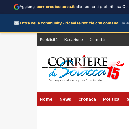
Aggiungi
corrieredisciacca.it
alle tue fonti preferite su G
Entra nella community - ricevi le notizie che contano
IA
N
Vai
Pubblicità
Redazione
Contatti
al
contenuto
Home
News
Cronaca
Politica
S