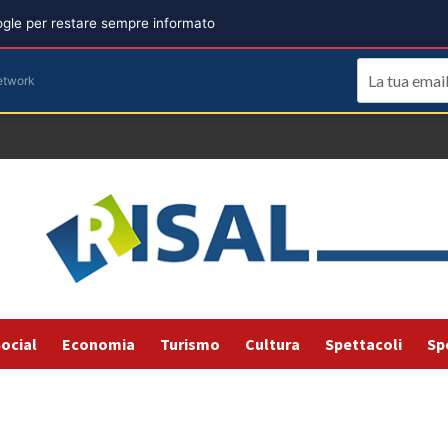
oogle per restare sempre informato
etwork
ocial
Economia
Turismo
Cultura
Spettacoli
Sp