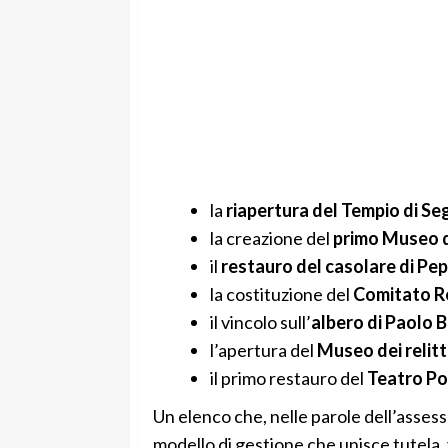
la
riapertura del Tempio di Se
la creazione del
primo Museo d
il
restauro del casolare di Pe
la costituzione del
Comitato Re
il vincolo sull’
albero di Paolo B
l’apertura del
Museo dei relitti
il primo restauro del
Teatro Po
Un elenco che, nelle parole dell’assess
modello di gestione che unisce tutela,