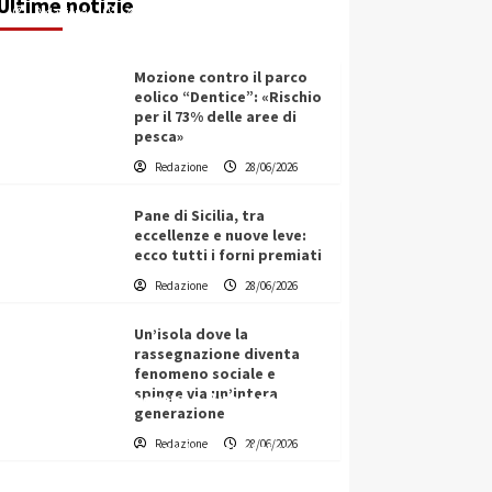
Ultime notizie
Redazione
28/06/2026
Mozione contro il parco
eolico “Dentice”: «Rischio
per il 73% delle aree di
pesca»
Redazione
28/06/2026
Pane di Sicilia, tra
eccellenze e nuove leve:
ecco tutti i forni premiati
Redazione
28/06/2026
Un’isola dove la
rassegnazione diventa
fenomeno sociale e
spinge via un’intera
L’ingegnere saccense Buscarnera
generazione
partner chiave di un progetto
Redazione
28/06/2026
transnazionale per la transizione
ecologica