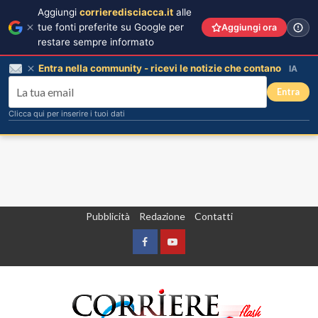
Aggiungi
corrieredisciacca.it
alle
tue fonti preferite su Google per
Aggiungi ora
restare sempre informato
Entra nella community - ricevi le notizie che contano
IA
Entra
Clicca qui per inserire i tuoi dati
Vai
Pubblicità
Redazione
Contatti
al
contenuto
Facebook
Yountube