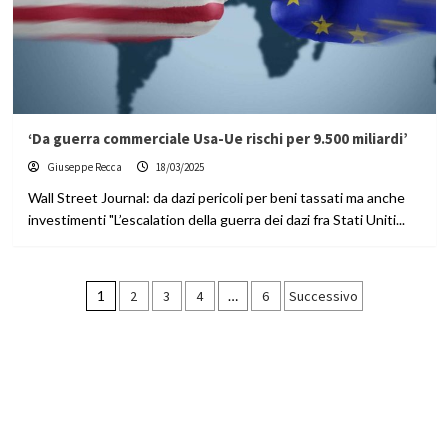
‘Da guerra commerciale Usa-Ue rischi per 9.500 miliardi’
Giuseppe Recca
18/03/2025
Wall Street Journal: da dazi pericoli per beni tassati ma anche
investimenti "L’escalation della guerra dei dazi fra Stati Uniti...
Paginazione
1
2
3
4
…
6
Successivo
degli
articoli