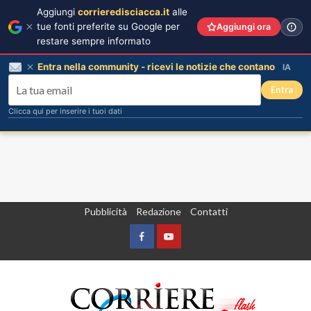
Aggiungi
corrieredisciacca.it
alle
tue fonti preferite su Google per
Aggiungi ora
restare sempre informato
Entra nella community - ricevi le notizie che contano
IA
Entra
Clicca qui per inserire i tuoi dati
Vai
Pubblicità
Redazione
Contatti
al
contenuto
Facebook
Yountube