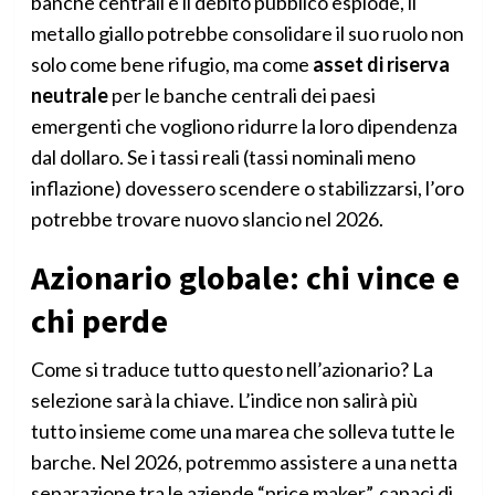
banche centrali e il debito pubblico esplode, il
metallo giallo potrebbe consolidare il suo ruolo non
solo come bene rifugio, ma come
asset di riserva
neutrale
per le banche centrali dei paesi
emergenti che vogliono ridurre la loro dipendenza
dal dollaro. Se i tassi reali (tassi nominali meno
inflazione) dovessero scendere o stabilizzarsi, l’oro
potrebbe trovare nuovo slancio nel 2026.
Azionario globale: chi vince e
chi perde
Come si traduce tutto questo nell’azionario? La
selezione sarà la chiave. L’indice non salirà più
tutto insieme come una marea che solleva tutte le
barche. Nel 2026, potremmo assistere a una netta
separazione tra le aziende “price maker”, capaci di