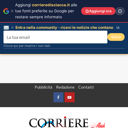
Aggiungi
corrieredisciacca.it
alle
tue fonti preferite su Google per
Aggiungi ora
restare sempre informato
Entra nella community - ricevi le notizie che contano
IA
Entra
Clicca qui per inserire i tuoi dati
Vai
Pubblicità
Redazione
Contatti
al
contenuto
Facebook
Yountube