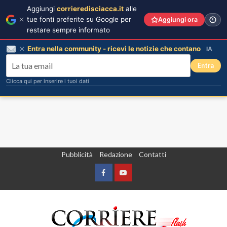
Aggiungi
corrieredisciacca.it
alle
tue fonti preferite su Google per
Aggiungi ora
restare sempre informato
Entra nella community - ricevi le notizie che contano
IA
Entra
Clicca qui per inserire i tuoi dati
Vai
Pubblicità
Redazione
Contatti
al
contenuto
Facebook
Yountube