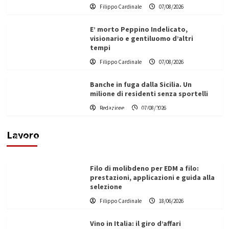
Filippo Cardinale
07/08/2026
E’ morto Peppino Indelicato,
visionario e gentiluomo d’altri
tempi
Filippo Cardinale
07/08/2026
Banche in fuga dalla Sicilia. Un
milione di residenti senza sportelli
L’ingegnere saccense Buscarnera partner chiave
Redazione
07/08/2026
di un progetto transnazionale per la transizione
ecologica
Lavoro
Filippo Cardinale
21/06/2026
Filo di molibdeno per EDM a filo:
prestazioni, applicazioni e guida alla
selezione
Filippo Cardinale
18/06/2026
Vino in Italia: il giro d’affari