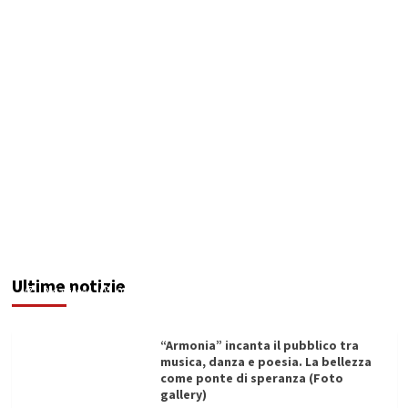
Assunzioni regionali per vittime di violenza di
genere: 8 nulla osta già rilasciati
Ultime notizie
Redazione
07/08/2026
“Armonia” incanta il pubblico tra
musica, danza e poesia. La bellezza
come ponte di speranza (Foto
gallery)