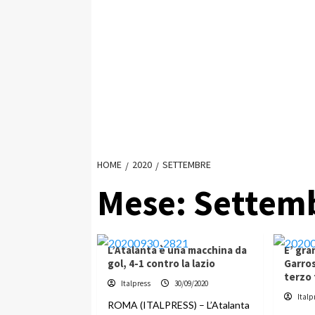
HOME
2020
SETTEMBRE
Mese:
Settem
L’Atalanta è una macchina da
E’ gra
gol, 4-1 contro la lazio
Garros
terzo
Italpress
30/09/2020
Italp
ROMA (ITALPRESS) – L’Atalanta