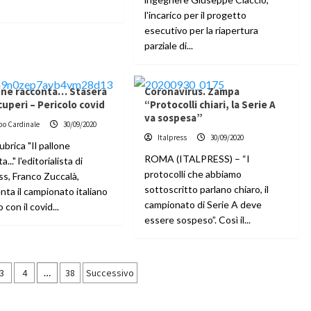
l'incarico per il progetto
esecutivo per la riapertura
parziale di...
lone racconta… Stasera
Coronavirus. Zampa
cuperi – Pericolo covid
“Protocolli chiari, la Serie A
va sospesa”
po Cardinale
30/09/2020
Italpress
30/09/2020
rubrica "Il pallone
ROMA (ITALPRESS) – “I
..." l'editorialista di
protocolli che abbiamo
ss, Franco Zuccalà,
sottoscritto parlano chiaro, il
ta il campionato italiano
campionato di Serie A deve
o con il covid...
essere sospeso”. Così il...
azione
3
4
…
38
Successivo