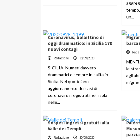
aggreg
tempo,
un...
Coronavirus, bollettino di
Migran
oggi drammatico: in Sicilia 170
barca 
nuovi contagi
Reda
Redazione
30/09/2020
MENFI. 
SICILIA. Numeri davvero
le stra
drammatici e sempre in salita in
agli ab
Sicilia. Nel quotidiano
migrant
aggiornamento dei casi di
coronavirus registrati nell'isola
nelle...
Sospesi ingressi gratuiti alla
Palerm
Valle dei Templi
Musum
parzia
Redazione
30/09/2020