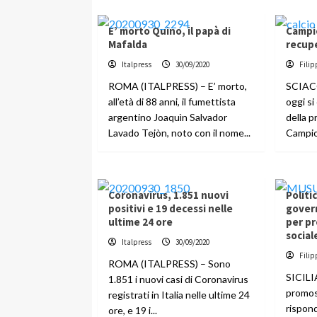
E’ morto Quino, il papà di
Campi
Mafalda
recupe
Italpress
30/09/2020
Filip
ROMA (ITALPRESS) – E’ morto,
SCIACC
all’età di 88 anni, il fumettista
oggi si
argentino Joaquìn Salvador
della p
Lavado Tejòn, noto con il nome...
Campion
Coronavirus, 1.851 nuovi
Politi
positivi e 19 decessi nelle
gover
ultime 24 ore
per pr
social
Italpress
30/09/2020
Filip
ROMA (ITALPRESS) – Sono
SICILIA
1.851 i nuovi casi di Coronavirus
promos
registrati in Italia nelle ultime 24
rispond
ore, e 19 i...