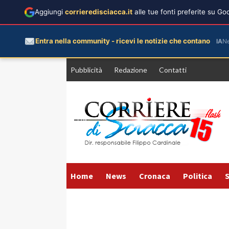
Aggiungi
corrieredisciacca.it
alle tue fonti preferite su G
Entra nella community - ricevi le notizie che contano
IA
N
Vai
Pubblicità
Redazione
Contatti
al
contenuto
Home
News
Cronaca
Politica
S