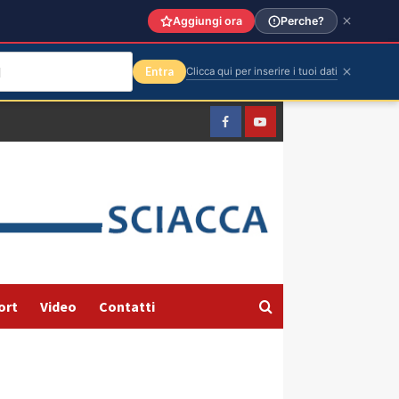
Aggiungi ora
Perche?
Entra
Clicca qui per inserire i tuoi dati
Facebook
Yountube
ort
Video
Contatti