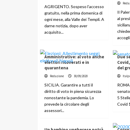
Reda
AGRIGENTO. Sospeso l’accesso
Il Pale
gratuito, nella prima domenica di
al pre
ogni mese, alla Valle dei Templi. A
sicilia
darne notizia, dopo aver
chieder
acquisito...
accogli
Amministrative: al voto anche
Due se
elettori ricoverati e in
Covid
quarantena
del g
Redazione
30/09/2020
Italp
SICILIA. Garantire a tutti il
ROMA 
diritto di voto in piena sicurezza
senato
nonostante la pandemia. Lo
5 Stell
prevede la circolare degli
Covid 1
assessori...
Un bambino ungherese potrà
Corona