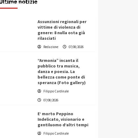
Ultime notizie
Redazione
07/08/2026
Assunzioni regionali per
vittime di violenza di
genere: 8 nulla osta già
rilasciati
Redazione
07/08/2026
“Armonia” incanta il
pubblico tra musica,
danza e poesia. La
bellezza come ponte di
speranza (Foto gallery)
Filippo Cardinale
07/08/2026
E’ morto Peppino
Indelicato, visionario e
gentiluomo d’altri tempi
L’ingegnere saccense Buscarnera
Filippo Cardinale
partner chiave di un progetto