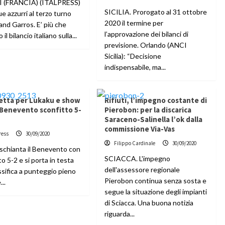
I (FRANCIA) (ITALPRESS)
SICILIA. Prorogato al 31 ottobre
e azzurri al terzo turno
2020 il termine per
and Garros. E’ più che
l’approvazione dei bilanci di
 il bilancio italiano sulla...
previsione. Orlando (ANCI
Sicilia): “Decisione
indispensabile, ma...
etta per Lukaku e show
Rifiuti, l’impegno costante di
 Benevento sconfitto 5-
Pierobon: per la discarica
Saraceno-Salinella l’ok dalla
commissione Via-Vas
ress
30/09/2020
Filippo Cardinale
30/09/2020
 schianta il Benevento con
SCIACCA. L'impegno
o 5-2 e si porta in testa
dell'assessore regionale
assifica a punteggio pieno
Pierobon continua senza sosta e
...
segue la situazione degli impianti
di Sciacca. Una buona notizia
riguarda...