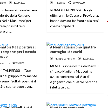
zione
30/09/2020
Italpress
30/09/2020
rmo ha inviato una lettera
ROMA (ITALPRESS) – Negli
sidente della Regione
ultimi anni le Casse di Previdenza
na Nello Musumeci per
hanno dovuto far fronte alla crisi
e la possibilità di
che ha colpito di...
ere un...
natori M5S positivi al
A Menfi guariscono quattro
, tampone per i membri
contagiati da covid
ruppo
Filippo Cardinale
30/09/2020
ress
30/09/2020
MENFI. Buone notizie da Menfi. Il
(ITALPRESS) – “Due
sindaco Marilena Mauceri ha
ri del gruppo MoVimento
avuto conferma dall'Asp di
e sono risultati positivi al
Agrigento che quattro persone
9 e subito dopo aver...
infettate da...
virus. Napoli, tutti
Ricatta un coetaneo