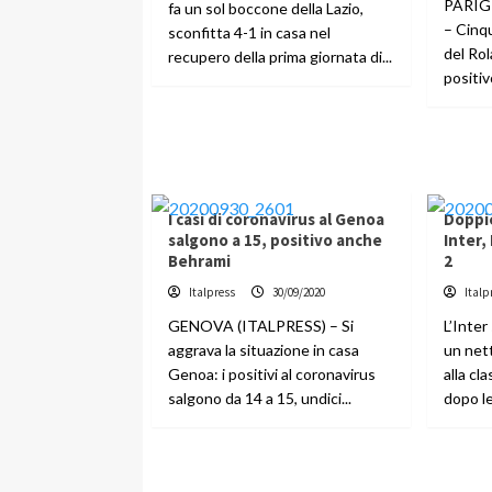
PARIG
fa un sol boccone della Lazio,
– Cinqu
sconfitta 4-1 in casa nel
del Rol
recupero della prima giornata di...
positivo
I casi di coronavirus al Genoa
Doppi
salgono a 15, positivo anche
Inter,
Behrami
2
Italpress
30/09/2020
Italp
GENOVA (ITALPRESS) – Si
L’Inter
aggrava la situazione in casa
un nett
Genoa: i positivi al coronavirus
alla cl
salgono da 14 a 15, undici...
dopo le