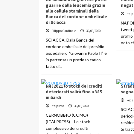
guarire dalla leucemia grazie
negati
alle cellule staminali della
Italp
Banca del cordone ombelicale
di Sciacca
NAPOLI
tweet 
Filippo Cardinale
30/09/2020
profilo 
SCIACCA. Dalla Banca del
noto ch
cordone ombelicale del presidio
ospedaliero “Giovanni Paolo II” è
in partenza un prezioso carico
fatto di...
Nel 2021 lo stock dei crediti
Strada
deteriorati salirà fino a 385
segna
miliardi
Reda
Italpress
30/09/2020
SCIACC
CERNOBBIO (COMO)
pericol
(ITALPRESS) – Lo stock
residen
complessivo dei crediti
Si trat