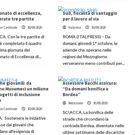
onato di eccellenza,
Sud, fiscalità di vantaggio
rate tre partite
per il lavoro al via
po Cardinale
30/09/2020
Italpress
30/09/2020
A. Con le tre partite di
ROMA (ITALPRESS) – Da
 è completato il quadro
domani, giovedì 1° ottobre, le
rima giornata del
aziende che operano nelle
ato di Eccellenza di...
regioni del Mezzogiorno
verseranno meno contributi per...
che giovanili: da
Assessore Bacchi assicura:
no Musumeci un milione
“Da domani bonifica a
ogetti di inclusione
Bordea”
e
Redazione
30/09/2020
po Cardinale
30/09/2020
SCIACCA. La bonifica delle
. Sostenere le iniziative
strade che circondano la
se dai giovani che
contrada Bordea, diventate nelle
ano all'esigenza di
ultime settimane delle discariche