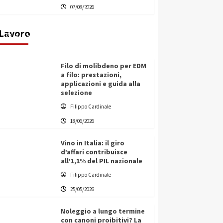
07/08/2026
transnazionale per la transizione
ecologica
Lavoro
Filippo Cardinale
21/06/2026
Filo di molibdeno per EDM
a filo: prestazioni,
applicazioni e guida alla
selezione
Filippo Cardinale
18/06/2026
Vino in Italia: il giro
d’affari contribuisce
all’1,1% del PIL nazionale
Filippo Cardinale
25/05/2026
Noleggio a lungo termine
con canoni proibitivi? La