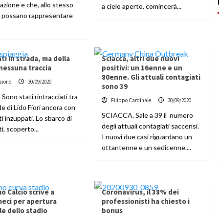
azione e che, allo stesso
a cielo aperto, comincerà...
 possano rappresentare
ti in strada, ma della
Sciacca, altri due nuovi
nessuna traccia
positivi: un 16enne e un
80enne. Gli attuali contagiati
zione
30/09/2020
sono 39
Sono stati rintracciati tra
Filippo Cardinale
30/09/2020
de di Lido Fiori ancora con
SCIACCA. Sale a 39 il numero
iti inzuppati. Lo sbarco di
degli attuali contagiati saccensi.
i, scoperto...
I nuovi due casi riguardano un
ottantenne e un sedicenne....
o Calcio scrive a
Coronavirus, il 38% dei
eci per apertura
professionisti ha chiesto i
le dello stadio
bonus