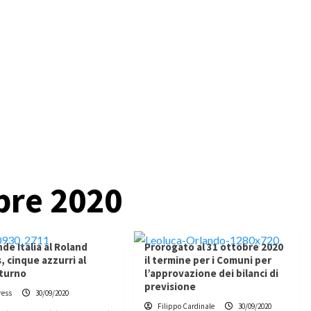
bre 2020
nde Italia al Roland
Prorogato al 31 ottobre 2020
, cinque azzurri al
il termine per i Comuni per
 turno
l’approvazione dei bilanci di
previsione
ress
30/09/2020
Filippo Cardinale
30/09/2020