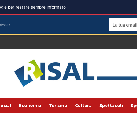
oogle per restare sempre informato
etwork
ocial
Economia
Turismo
Cultura
Spettacoli
Sp