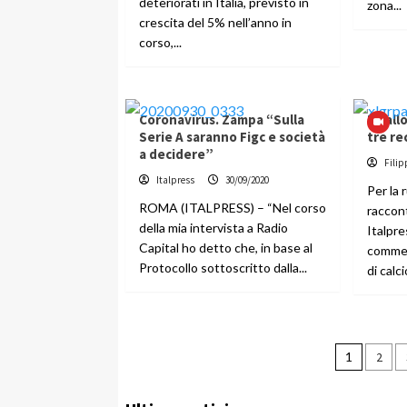
deteriorati in Italia, previsto in
zona...
crescita del 5% nell’anno in
corso,...
Coronavirus. Zampa “Sulla
Il pal
Serie A saranno Figc e società
tre re
a decidere”
Filip
Italpress
30/09/2020
Per la 
ROMA (ITALPRESS) – “Nel corso
racconta
della mia intervista a Radio
Italpre
Capital ho detto che, in base al
commen
Protocollo sottoscritto dalla...
di calci
Pagin
1
2
degli