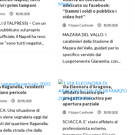
vi i primi tamponi
adescato su facebook:
“Dammi i soldi o pubblico i
ress
30/09/2020
video hot”
 (ITALPRESS) – Con un
Filippo Cardinale
30/09/2020
pubblicato sul proprio
MAZARA DEL VALLO. I
ufficiale, il Napoli ha reso
carabinieri della Stazione di
e “sono tutti negativi...
Mazara del Vallo, guidati per lo
specifico servizio dal
Luogotenente Giaramita, con...
 Raganella, residenti
Via Eleonora d’Aragona,
lano pericolo
affidato incarico per
progetto esecutivo per
zione
30/09/2020
apertura parziale
A. Una situazione di
Filippo Cardinale
30/09/2020
o viene segnalata oggi dai
SCIACCA. E' stato affidato al
ti del quartiere Raganella.
professionista esterno,
ta della strada che dalla
ingegnere Giuseppe Ciaccio,