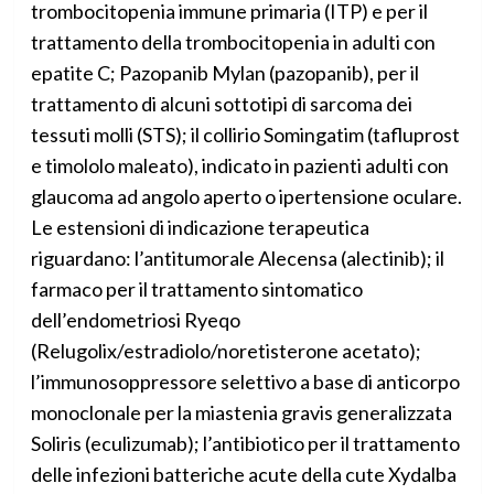
trombocitopenia immune primaria (ITP) e per il
trattamento della trombocitopenia in adulti con
epatite C; Pazopanib Mylan (pazopanib), per il
trattamento di alcuni sottotipi di sarcoma dei
tessuti molli (STS); il collirio Somingatim (tafluprost
e timololo maleato), indicato in pazienti adulti con
glaucoma ad angolo aperto o ipertensione oculare.
Le estensioni di indicazione terapeutica
riguardano: l’antitumorale Alecensa (alectinib); il
farmaco per il trattamento sintomatico
dell’endometriosi Ryeqo
(Relugolix/estradiolo/noretisterone acetato);
l’immunosoppressore selettivo a base di anticorpo
monoclonale per la miastenia gravis generalizzata
Soliris (eculizumab); l’antibiotico per il trattamento
delle infezioni batteriche acute della cute Xydalba