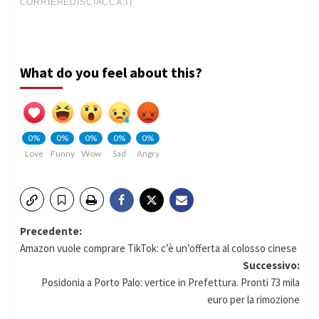
What do you feel about this?
0%
0%
0%
0%
0%
Love
Funny
Wow
Sad
Angry
Navigazione
Precedente:
Amazon vuole comprare TikTok: c’è un’offerta al colosso cinese
articolo
Successivo:
Posidonia a Porto Palo: vertice in Prefettura. Pronti 73 mila
euro per la rimozione