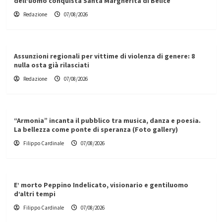
dell’uomo conquista Santa Margherita di Belìce
Redazione
07/08/2026
Assunzioni regionali per vittime di violenza di genere: 8
nulla osta già rilasciati
Redazione
07/08/2026
“Armonia” incanta il pubblico tra musica, danza e poesia.
La bellezza come ponte di speranza (Foto gallery)
Filippo Cardinale
07/08/2026
E’ morto Peppino Indelicato, visionario e gentiluomo
d’altri tempi
Filippo Cardinale
07/08/2026