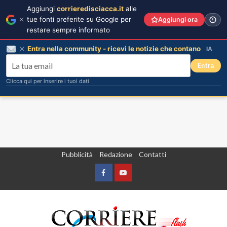
Aggiungi
corrieredisciacca.it
alle
tue fonti preferite su Google per
Aggiungi ora
restare sempre informato
Entra nella community - ricevi le notizie che contano
IA
Entra
Clicca qui per inserire i tuoi dati
Vai
Pubblicità
Redazione
Contatti
al
contenuto
Facebook
Yountube