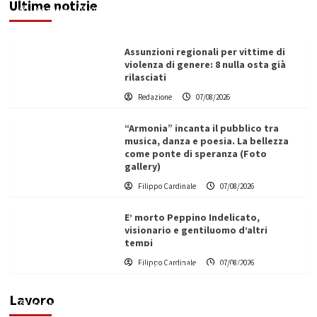
Ultime notizie
Redazione
07/08/2026
Assunzioni regionali per vittime di
violenza di genere: 8 nulla osta già
rilasciati
Redazione
07/08/2026
“Armonia” incanta il pubblico tra
musica, danza e poesia. La bellezza
come ponte di speranza (Foto
gallery)
Filippo Cardinale
07/08/2026
E’ morto Peppino Indelicato,
visionario e gentiluomo d’altri
tempi
L’ingegnere saccense Buscarnera partner chiave
Filippo Cardinale
07/08/2026
di un progetto transnazionale per la transizione
ecologica
Lavoro
Filippo Cardinale
21/06/2026