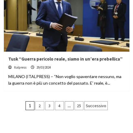
Tusk “Guerra pericolo reale, siamo in un’era prebellica”
Italpress
29/03/2024
MILANO (ITALPRESS) – “Non voglio spaventare nessuno, ma
la guerra non è più un concetto del passato. E’ reale, è...
Paginazione
1
2
3
4
…
25
Successivo
degli
articoli