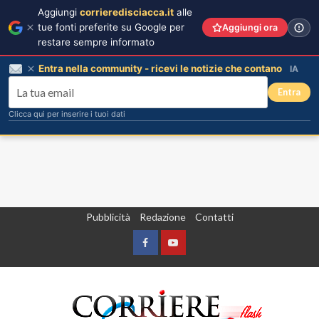
Aggiungi
corrieredisciacca.it
alle
tue fonti preferite su Google per
Aggiungi ora
restare sempre informato
Entra nella community - ricevi le notizie che contano
IA
Entra
Clicca qui per inserire i tuoi dati
Vai
Pubblicità
Redazione
Contatti
al
contenuto
Facebook
Yountube