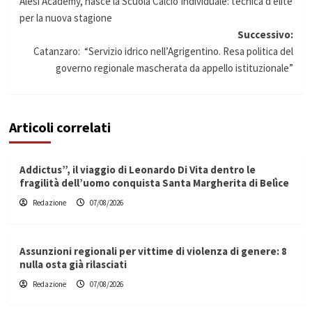
Alesi Academy, nasce la Scuola Calcio Individuale: tecnica d’élite
articolo
per la nuova stagione
Successivo:
Catanzaro: “Servizio idrico nell’Agrigentino. Resa politica del
governo regionale mascherata da appello istituzionale”
Articoli correlati
Addictus”, il viaggio di Leonardo Di Vita dentro le
fragilità dell’uomo conquista Santa Margherita di Belìce
Redazione
07/08/2026
Assunzioni regionali per vittime di violenza di genere: 8
nulla osta già rilasciati
Redazione
07/08/2026