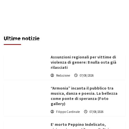
Addictus”, il viaggio di Leonardo Di Vita dentro
le fragilità dell’uomo conquista Santa
Margherita di Belìce
Ultime notizie
Redazione
07/08/2026
Assunzioni regionali per vittime di
violenza di genere: 8 nulla osta già
rilasciati
Redazione
07/08/2026
“Armonia” incanta il pubblico tra
musica, danza e poesia. La bellezza
come ponte di speranza (Foto
gallery)
Filippo Cardinale
07/08/2026
E’ morto Peppino Indelicato,