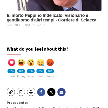
What do you feel about this?
0%
0%
0%
0%
0%
Love
Funny
Wow
Sad
Angry
Navigazione
Precedente: