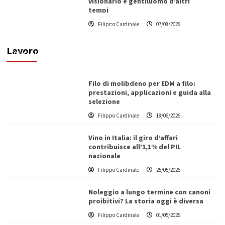
visionario e gentiluomo d’altri
tempi
L’ingegnere saccense Buscarnera partner chiave
Filippo Cardinale
07/08/2026
di un progetto transnazionale per la transizione
ecologica
Lavoro
Filippo Cardinale
21/06/2026
Filo di molibdeno per EDM a filo:
prestazioni, applicazioni e guida alla
selezione
Filippo Cardinale
18/06/2026
Vino in Italia: il giro d’affari
contribuisce all’1,1% del PIL
nazionale
Filippo Cardinale
25/05/2026
Noleggio a lungo termine con canoni
proibitivi? La storia oggi è diversa
Filippo Cardinale
01/05/2026