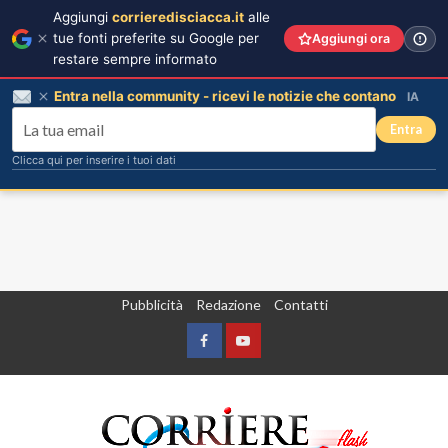
Aggiungi
corrieredisciacca.it
alle
tue fonti preferite su Google per
Aggiungi ora
restare sempre informato
Entra nella community - ricevi le notizie che contano
IA
Entra
Clicca qui per inserire i tuoi dati
Vai
Pubblicità
Redazione
Contatti
al
contenuto
Facebook
Yountube