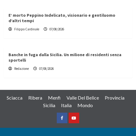
E’ morto Peppino Indelicato, visionario e gentiluomo
d’altri tempi
Filippo Cardinale
07/08/2026
Banche in fuga dalla Sicilia. Un milione di residenti senza
sportelli
Redazione
07/08/2026
Sciacca
Ribera
Menfi
Valle Del Belice
Provincia
Sicilia
Italia
Mondo
Facebook
Yountube