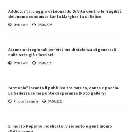
Addictus”, il viaggio di Leonardo Di Vita dentro le fragilità
dell’uomo conquista Santa Margherita di Belìce
Redazione
07/08/2026
Assunzioni regionali per vittime di violenza di genere: 8
nulla osta già rilasciati
Redazione
07/08/2026
“Armonia” incanta il pubblico tra musica, danza e poesia.
La bellezza come ponte di speranza (Foto gallery)
Filippo Cardinale
07/08/2026
E’ morto Peppino Indelicato, visionario e gentiluomo
d’altri tempi