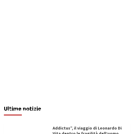
Sindaco indagato: acqua “non potabile” dal
pozzo sequestrato
Ultime notizie
Redazione
08/08/2026
Addictus”, il viaggio di Leonardo Di
Vita dentro le fragilità dell’uomo