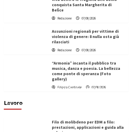
conquista Santa Margherita di
Belìce
Redazione
07/08/2026
Assunzioni regionali per vittime di
violenza di genere: 8 nulla osta già
rilasciati
Redazione
07/08/2026
“Armonia” incanta il pubblico tra
musica, danza e poesia. La bellezza
come ponte di speranza (Foto
gallery)
L’ingegnere saccense Buscarnera partner chiave
Filippo Cardinale
07/08/2026
di un progetto transnazionale per la transizione
ecologica
Lavoro
Filippo Cardinale
21/06/2026
Filo di molibdeno per EDM a filo:
prestazioni, applicazioni e guida alla