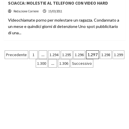
SCIACCA: MOLESTIE AL TELEFONO CON VIDEO HARD
Redazione Corriere
15/03/2011
Videochiamate porno per molestare un ragazza. Condannato a
un mese e quindici giorni di detenzione Uno spot pubblicitario
di una...
Paginazione
Precedente
1
…
1.294
1.295
1.296
1.297
1.298
1.299
1.300
…
1.306
Successivo
degli
articoli