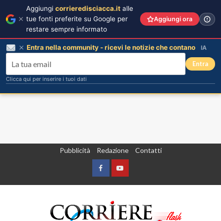
Aggiungi
corrieredisciacca.it
alle
tue fonti preferite su Google per
Aggiungi ora
restare sempre informato
Entra nella community - ricevi le notizie che contano
IA
Entra
Clicca qui per inserire i tuoi dati
Vai
Pubblicità
Redazione
Contatti
al
contenuto
Facebook
Yountube