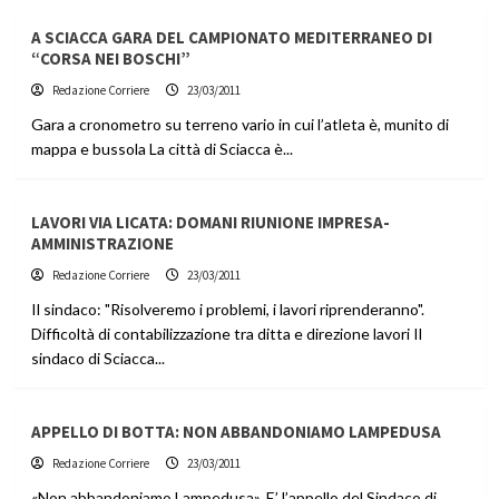
A SCIACCA GARA DEL CAMPIONATO MEDITERRANEO DI
“CORSA NEI BOSCHI”
Redazione Corriere
23/03/2011
Gara a cronometro su terreno vario in cui l’atleta è, munito di
mappa e bussola La città di Sciacca è...
LAVORI VIA LICATA: DOMANI RIUNIONE IMPRESA-
AMMINISTRAZIONE
Redazione Corriere
23/03/2011
Il sindaco: "Risolveremo i problemi, i lavori riprenderanno".
Difficoltà di contabilizzazione tra ditta e direzione lavori Il
sindaco di Sciacca...
APPELLO DI BOTTA: NON ABBANDONIAMO LAMPEDUSA
Redazione Corriere
23/03/2011
«Non abbandoniamo Lampedusa». E’ l’appello del Sindaco di