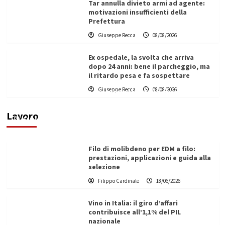
Tar annulla divieto armi ad agente:
motivazioni insufficienti della
Prefettura
Giuseppe Recca
08/08/2026
Ex ospedale, la svolta che arriva
dopo 24 anni: bene il parcheggio, ma
il ritardo pesa e fa sospettare
L’ingegnere saccense Buscarnera partner chiave
Giuseppe Recca
08/08/2026
di un progetto transnazionale per la transizione
ecologica
Lavoro
Filippo Cardinale
21/06/2026
Filo di molibdeno per EDM a filo:
prestazioni, applicazioni e guida alla
selezione
Filippo Cardinale
18/06/2026
Vino in Italia: il giro d’affari
contribuisce all’1,1% del PIL
nazionale