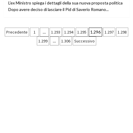
L'ex Ministro spiega i dettagli della sua nuova proposta politica
Dopo avere deciso di lasciare il Pid di Saverio Romano...
Paginazione
Precedente
1
…
1.293
1.294
1.295
1.296
1.297
1.298
1.299
…
1.306
Successivo
degli
articoli