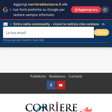
Aggiungi
corrieredisciacca.it
alle
tue fonti preferite su Google per
Aggiungi ora
restare sempre informato
Entra nella community - ricevi le notizie che contano
IA
Entra
Clicca qui per inserire i tuoi dati
Vai
Pubblicità
Redazione
Contatti
al
contenuto
Facebook
Yountube