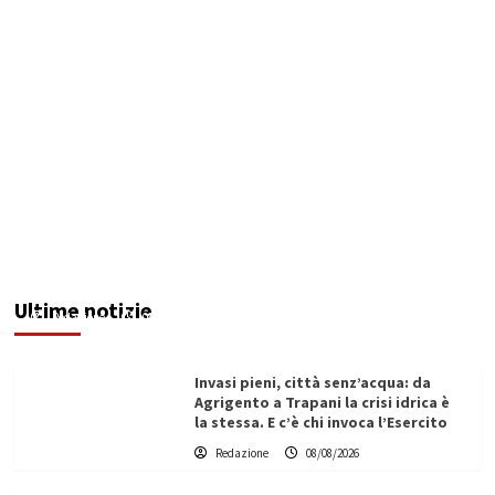
Protesta ad Agrigento: cittadini in piazza per
l’acqua e il caso Maddalusa
Ultime notizie
Redazione
08/08/2026
Invasi pieni, città senz’acqua: da
Agrigento a Trapani la crisi idrica è
la stessa. E c’è chi invoca l’Esercito
Redazione
08/08/2026