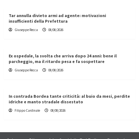
Tar annulla divieto armi ad agente: motivazioni
insufficienti della Prefettura
Giuseppe Recca
08/08/2026
Ex ospedale, la svolta che arriva dopo 24 anni: bene il
parcheggio, ma il ritardo pesa e fa sospettare
Giuseppe Recca
08/08/2026
In contrada Bordea tante criticità: al buio da mesi, perdite
idriche e manto stradale dissestato
Filippo Cardinale
08/08/2026