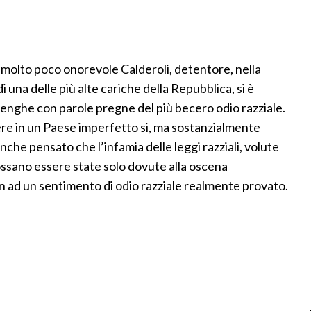
e il molto poco onorevole Calderoli, detentore, nella
i una delle più alte cariche della Repubblica, si è
enghe con parole pregne del più becero odio razziale.
vere in un Paese imperfetto si, ma sostanzialmente
che pensato che l’infamia delle leggi razziali, volute
ossano essere state solo dovute alla oscena
on ad un sentimento di odio razziale realmente provato.