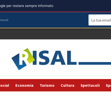
oogle per restare sempre informato
etwork
ocial
Economia
Turismo
Cultura
Spettacoli
Sp