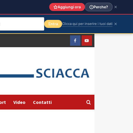
Aggiungi ora
Perche?
Entra
Clicca qui per inserire i tuoi dati
Facebook
Yountube
ort
Video
Contatti