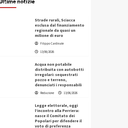
Ultime notizie
Filippo Cardinale
13/06/2026
Strade rurali, Sciacca
esclusa dal finanziamento
regionale da quasi un
milione di euro
Filippo Cardinale
13/06/2026
Acqua non potabile
distribuita con autobotti
irregolari: sequestrati
pozzo e terreno,
denunciati i responsabili
Redazione
13/06/2026
Legge elettorale, oggi
l’incontro alla Perriera:
nasce il Comitato dei
Popolari per difendere il
voto di preferenza