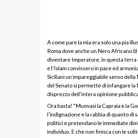
A come pare la mia era solo una pia illu
Roma dove anche un Nero Africano (il 
diventare Imperatore, in questa terra 
e l’Islam convissero in pace ed armonia 
Siciliani un impareggiabile senso della
del Senato si permette di infangare la 
disprezzo dell’intera opinione pubblic
Ora basta! “Muovasi la Capraia e la G
l’indignazione e la rabbia di quanto di s
politici e pretendano le immediate dim
individuo. E che non finisca con le solit