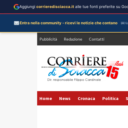
Aggiungi
corrieredisciacca.it
alle tue fonti preferite su G
Entra nella community - ricevi le notizie che contano
IA
N
Vai
Pubblicità
Redazione
Contatti
al
contenuto
Home
News
Cronaca
Politica
S