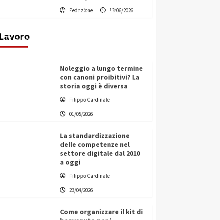
Vino in Italia: il giro d’affari
Redazione
13/06/2026
contribuisce all’1,1% del PIL
nazionale
Lavoro
Filippo Cardinale
25/05/2026
Noleggio a lungo termine
con canoni proibitivi? La
storia oggi è diversa
Filippo Cardinale
01/05/2026
La standardizzazione
delle competenze nel
settore digitale dal 2010
a oggi
Filippo Cardinale
23/04/2026
Come organizzare il kit di