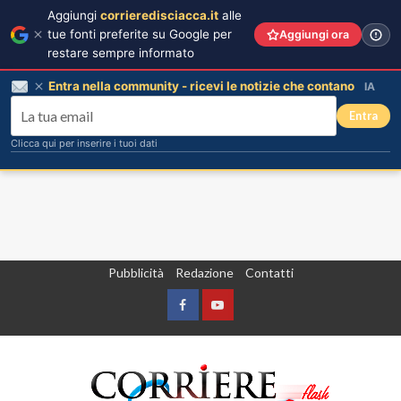
Aggiungi
corrieredisciacca.it
alle
tue fonti preferite su Google per
Aggiungi ora
restare sempre informato
Entra nella community - ricevi le notizie che contano
IA
Entra
Clicca qui per inserire i tuoi dati
Vai
Pubblicità
Redazione
Contatti
al
contenuto
Facebook
Yountube