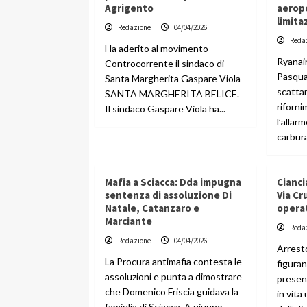
Agrigento
aeropo
limita
Redazione
04/04/2026
Reda
Ha aderito al movimento
Ryanai
Controcorrente il sindaco di
Pasqua
Santa Margherita Gaspare Viola
scattan
SANTA MARGHERITA BELICE.
riforni
Il sindaco Gaspare Viola ha...
l’allar
carbura
Mafia a Sciacca: Dda impugna
Cianci
sentenza di assoluzione Di
Via Cr
Natale, Catanzaro e
operat
Marciante
Reda
Redazione
04/04/2026
Arresto
La Procura antimafia contesta le
figuran
assoluzioni e punta a dimostrare
present
che Domenico Friscia guidava la
in vita
famiglia di Sciacca. A giugno...