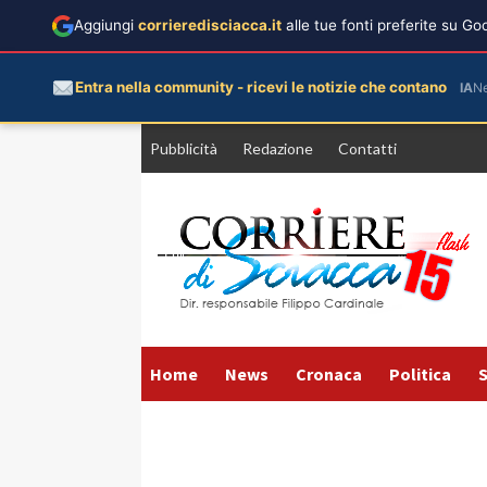
Aggiungi
corrieredisciacca.it
alle tue fonti preferite su G
Entra nella community - ricevi le notizie che contano
IA
N
Vai
Pubblicità
Redazione
Contatti
al
contenuto
Home
News
Cronaca
Politica
S