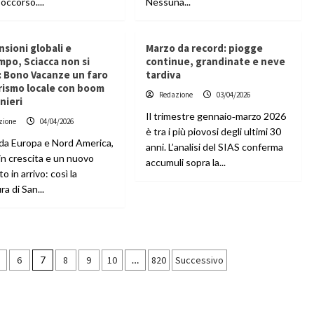
soccorso....
Nessuna...
nsioni globali e
Marzo da record: piogge
po, Sciacca non si
continue, grandinate e neve
: Bono Vacanze un faro
tardiva
rismo locale con boom
Redazione
03/04/2026
anieri
Il trimestre gennaio‑marzo 2026
zione
04/04/2026
è tra i più piovosi degli ultimi 30
 da Europa e Nord America,
anni. L’analisi del SIAS conferma
 in crescita e un nuovo
accumuli sopra la...
o in arrivo: così la
ra di San...
6
7
8
9
10
…
820
Successivo