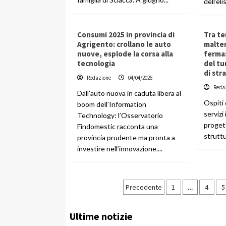
dell’eli
Consumi 2025 in provincia di
Tra te
Agrigento: crollano le auto
maltem
nuove, esplode la corsa alla
ferma
tecnologia
del tu
di str
Redazione
04/04/2026
Reda
Dall’auto nuova in caduta libera al
Ospiti
boom dell’Information
servizi
Technology: l’Osservatorio
progett
Findomestic racconta una
struttu
provincia prudente ma pronta a
investire nell’innovazione....
Paginazione
Precedente
1
…
4
5
degli
Ultime notizie