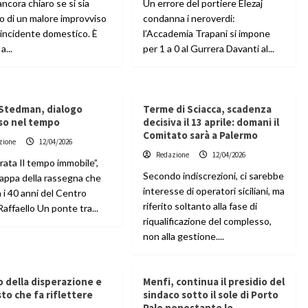
ncora chiaro se si sia
Un errore del portiere Elezaj
o di un malore improvviso
condanna i neroverdi:
 incidente domestico. È
l’Accademia Trapani si impone
a...
per 1 a 0 al Gurrera Davanti al...
 Stedman, dialogo
Terme di Sciacca, scadenza
so nel tempo
decisiva il 13 aprile: domani il
Comitato sarà a Palermo
zione
12/04/2026
Redazione
12/04/2026
rata Il tempo immobile”,
Secondo indiscrezioni, ci sarebbe
tappa della rassegna che
interesse di operatori siciliani, ma
 i 40 anni del Centro
riferito soltanto alla fase di
Raffaello Un ponte tra...
riqualificazione del complesso,
non alla gestione....
to della disperazione e
Menfi, continua il presidio del
to che fa riflettere
sindaco sotto il sole di Porto
Palo nonostante le