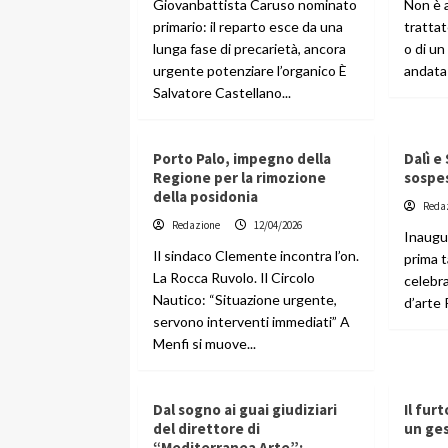
Giovanbattista Caruso nominato
Non è a
primario: il reparto esce da una
trattat
lunga fase di precarietà, ancora
o di un
urgente potenziare l’organico È
andata 
Salvatore Castellano...
Porto Palo, impegno della
Dalì e
Regione per la rimozione
sospe
della posidonia
Reda
Redazione
12/04/2026
Inaugu
Il sindaco Clemente incontra l’on.
prima 
La Rocca Ruvolo. Il Circolo
celebra
Nautico: “Situazione urgente,
d’arte 
servono interventi immediati” A
Menfi si muove...
Dal sogno ai guai giudiziari
Il fur
del direttore di
un ges
“Mediterranea Arte”: