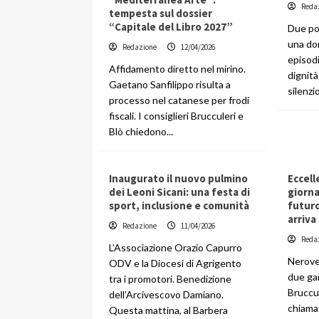
Reda
tempesta sul dossier
“Capitale del Libro 2027”
Due pol
una don
Redazione
12/04/2026
episod
Affidamento diretto nel mirino.
dignità
Gaetano Sanfilippo risulta a
silenzio
processo nel catanese per frodi
fiscali. I consiglieri Brucculeri e
Blò chiedono...
Inaugurato il nuovo pulmino
Eccell
dei Leoni Sicani: una festa di
giornat
sport, inclusione e comunità
futuro
arriva
Redazione
11/04/2026
Reda
L’Associazione Orazio Capurro
Nerover
ODV e la Diocesi di Agrigento
due gar
tra i promotori. Benedizione
Bruccul
dell’Arcivescovo Damiano.
chiamat
Questa mattina, al Barbera