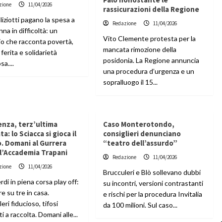
zione
11/04/2026
rassicurazioni della Regione
iziotti pagano la spesa a
Redazione
11/04/2026
na in difficoltà: un
Vito Clemente protesta per la
io che racconta povertà,
mancata rimozione della
 ferita e solidarietà
posidonia. La Regione annuncia
sa....
una procedura d’urgenza e un
sopralluogo il 15...
enza, terz’ultima
Caso Monterotondo,
a: lo Sciacca si gioca il
consiglieri denunciano
. Domani al Gurrera
“teatro dell’assurdo”
 l’Accademia Trapani
Redazione
11/04/2026
zione
11/04/2026
Brucculeri e Blò sollevano dubbi
di in piena corsa play off:
su incontri, versioni contrastanti
e su tre in casa.
e rischi per la procedura Invitalia
eri fiducioso, tifosi
da 100 milioni. Sul caso...
i a raccolta. Domani alle...