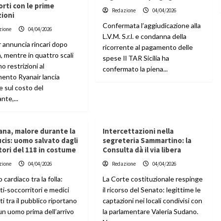
rti con le prime
Redazione
04/04/2026
zioni
Confermata l’aggiudicazione alla
zione
04/04/2026
L.V.M. S.r.l. e condanna della
r annuncia rincari dopo
ricorrente al pagamento delle
, mentre in quattro scali
spese Il TAR Sicilia ha
o restrizioni al
confermato la piena...
mento Ryanair lancia
me sul costo del
nte,...
ana, malore durante la
Intercettazioni nella
ucis: uomo salvato dagli
segreteria Sammartino: la
ori del 118 in costume
Consulta dà il via libera
zione
04/04/2026
Redazione
04/04/2026
 cardiaco tra la folla:
La Corte costituzionale respinge
ti‑soccorritori e medici
il ricorso del Senato: legittime le
i tra il pubblico riportano
captazioni nei locali condivisi con
 un uomo prima dell’arrivo
la parlamentare Valeria Sudano.