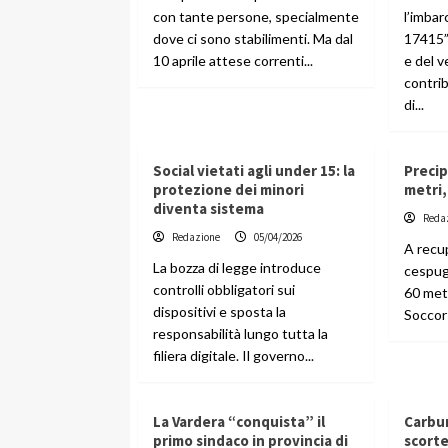
con tante persone, specialmente
l’imba
dove ci sono stabilimenti. Ma dal
17415” 
10 aprile attese correnti...
e del 
contri
di...
Social vietati agli under 15: la
Precip
protezione dei minori
metri,
diventa sistema
Reda
Redazione
05/04/2026
A recup
La bozza di legge introduce
cespugl
controlli obbligatori sui
60 metr
dispositivi e sposta la
Soccors
responsabilità lungo tutta la
filiera digitale. Il governo...
La Vardera “conquista” il
Carbur
primo sindaco in provincia di
scorte