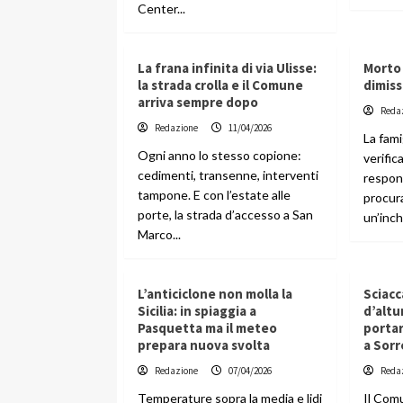
Center...
La frana infinita di via Ulisse:
Morto
la strada crolla e il Comune
dimiss
arriva sempre dopo
Reda
Redazione
11/04/2026
La fami
Ogni anno lo stesso copione:
verific
cedimenti, transenne, interventi
respon
tampone. E con l’estate alle
procur
porte, la strada d’accesso a San
un’inch
Marco...
L’anticiclone non molla la
Sciacc
Sicilia: in spiaggia a
d’altu
Pasquetta ma il meteo
portar
prepara nuova svolta
a Sor
Redazione
07/04/2026
Reda
Temperature sopra la media e lidi
Il Com