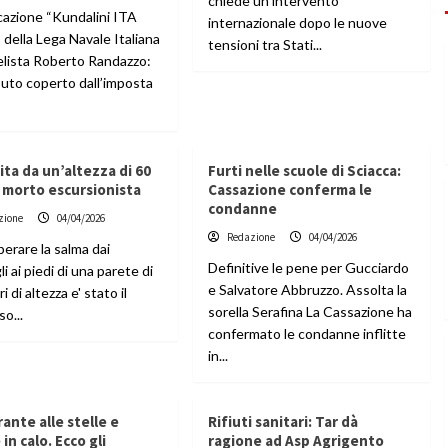
chiede un intervento
rcazione “Kundalini ITA
internazionale dopo le nuove
della Lega Navale Italiana
tensioni tra Stati...
velista Roberto Randazzo:
buto coperto dall’imposta
ita da un’altezza di 60
Furti nelle scuole di Sciacca:
 morto escursionista
Cassazione conferma le
condanne
zione
04/04/2026
Redazione
04/04/2026
erare la salma dai
Definitive le pene per Gucciardo
i ai piedi di una parete di
e Salvatore Abbruzzo. Assolta la
i di altezza e' stato il
sorella Serafina La Cassazione ha
o...
confermato le condanne inflitte
in...
ante alle stelle e
Rifiuti sanitari: Tar dà
 in calo. Ecco gli
ragione ad Asp Agrigento