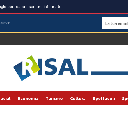
oogle per restare sempre informato
etwork
ocial
Economia
Turismo
Cultura
Spettacoli
Sp