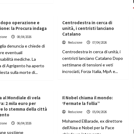
 dopo operazione e
Centrodestra in cerca di
ione: la Procura indaga
unità, i centristi lanciano
Catalano
zione
08/04/2026
Redazione
07/04/2026
glia denuncia e chiede di
Centrodestra in cerca di unità, i
are eventuali
centristi lanciano Catalano Dopo
sabilità mediche. La
settimane di tensioni e veti
a di Agrigento ha aperto
incrociati, Forza Italia, MpA e...
iesta sulla morte di...
a al Mondiale di vela
Il Nobel chiama il mondo:
ra: 2 mila euro per
‘Fermate la follia”
e lo stemma della città
Redazione
05/04/2026
rento
Mohamed ElBarade, ex direttore
zione
06/04/2026
dell’Aiea e Nobel per la Pace
une sostiene