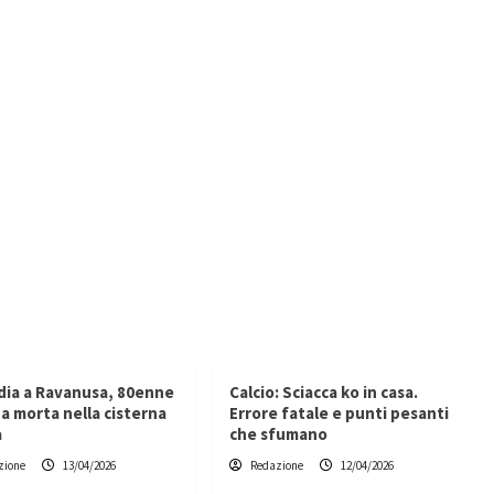
dia a Ravanusa, 80enne
Calcio: Sciacca ko in casa.
a morta nella cisterna
Errore fatale e punti pesanti
a
che sfumano
zione
13/04/2026
Redazione
12/04/2026