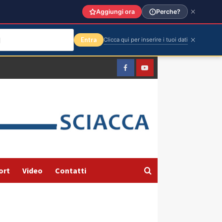
Aggiungi ora
Perche?
Entra
Clicca qui per inserire i tuoi dati
Facebook
Yountube
ort
Video
Contatti