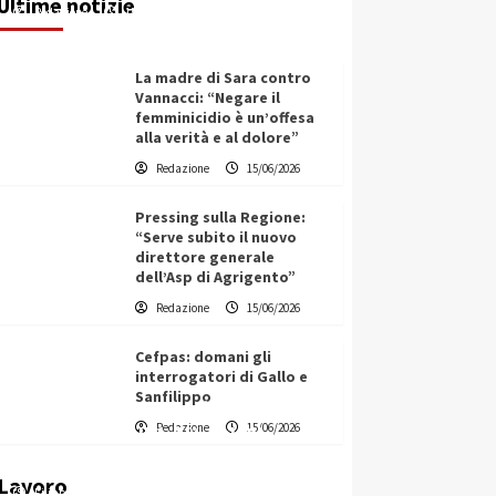
Ultime notizie
Redazione
15/06/2026
La madre di Sara contro
Vannacci: “Negare il
femminicidio è un’offesa
alla verità e al dolore”
Redazione
15/06/2026
Pressing sulla Regione:
“Serve subito il nuovo
direttore generale
dell’Asp di Agrigento”
Redazione
15/06/2026
Cefpas: domani gli
interrogatori di Gallo e
Sanfilippo
Vino in Italia: il giro d’affari
Redazione
15/06/2026
contribuisce all’1,1% del PIL
nazionale
Lavoro
Filippo Cardinale
25/05/2026