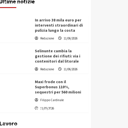
Ultime notizie
Filippo Cardinale
11/06/2026
In arrivo 38 mila euro per
interventi straordinari di
pulizia lungo la costa
Redazione
11/06/2026
Selinunte cambia la
gestione dei rifiuti: via i
contenitori dal litorale
Redazione
11/06/2026
Maxi frode con il
Superbonus 110%,
sequestri per 560 milioni
Filippo Cardinale
Vino in Italia: il giro d’affari
11/06/2026
contribuisce all’1,1% del PIL
nazionale
Lavoro
Filippo Cardinale
25/05/2026