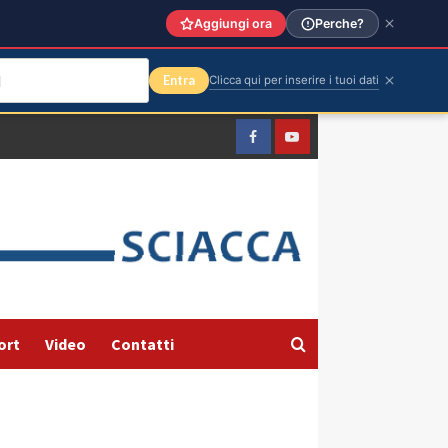
Aggiungi ora
Perche?
Entra
Clicca qui per inserire i tuoi dati
Facebook
Yountube
ort
Video
Contatti