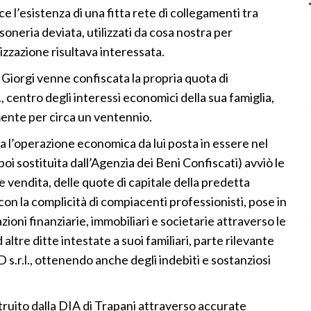
ce l’esistenza di una fitta rete di collegamenti tra
oneria deviata, utilizzati da cosa nostra per
nizzazione risultava interessata.
i Giorgi venne confiscata la propria quota di
, centro degli interessi economici della sua famiglia,
mente per circa un ventennio.
va l’operazione economica da lui posta in essere nel
oi sostituita dall’Agenzia dei Beni Confiscati) avviò le
 vendita, delle quote di capitale della predetta
, con la complicità di compiacenti professionisti, pose in
ioni finanziarie, immobiliari e societarie attraverso le
d altre ditte intestate a suoi familiari, parte rilevante
s.r.l., ottenendo anche degli indebiti e sostanziosi
truito dalla DIA di Trapani attraverso accurate