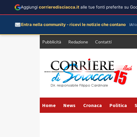
Aggiungi
corrieredisciacca.it
alle tue fonti preferite su G
Entra nella community - ricevi le notizie che contano
IA
N
Vai
Pubblicità
Redazione
Contatti
al
contenuto
Home
News
Cronaca
Politica
S