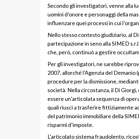
Secondo gli investigatori, venne alla lu
uomini d’onore e personaggi della mass
influenzare quei processi in cui l’orga
Nello stesso contesto giudiziario, al D
partecipazione in seno alla SIMED s.r.l.
che, però, continuò a gestire occulta
Per gli investigatori, ne sarebbe ripro
2007, allorché l’Agenzia del Demanio (p
procedure per la dismissione, mediante
società. Nella circostanza, il Di Giorgi
essere un’articolata sequenza di operaz
quali riuscì a trasferire fittiziamente a
del patrimonio immobiliare della SIMED 
risparmi d’imposte.
L’articolato sistema fraudolento, ricos