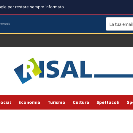
oogle per restare sempre informato
etwork
ocial
Economia
Turismo
Cultura
Spettacoli
Sp