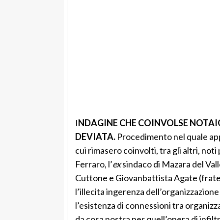
I
NDAGINE CHE COINVOLSE NOTAIO
DEVIATA.
Procedimento nel quale appro
cui rimasero coinvolti, tra gli altri, no
Ferraro, l’
ex
sindaco di Mazara del Vall
Cuttone e Giovanbattista Agate (fratel
l’illecita ingerenza dell’organizzazione
l’esistenza di connessioni tra organizza
da cosa nostra per quell’opera di infil