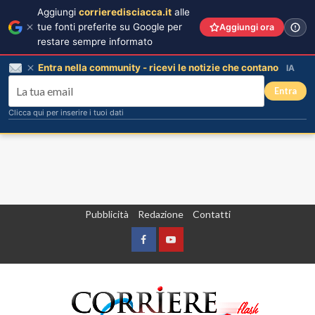
Aggiungi
corrieredisciacca.it
alle
tue fonti preferite su Google per
Aggiungi ora
restare sempre informato
Entra nella community - ricevi le notizie che contano
IA
Entra
Clicca qui per inserire i tuoi dati
Vai
Pubblicità
Redazione
Contatti
al
contenuto
Facebook
Yountube