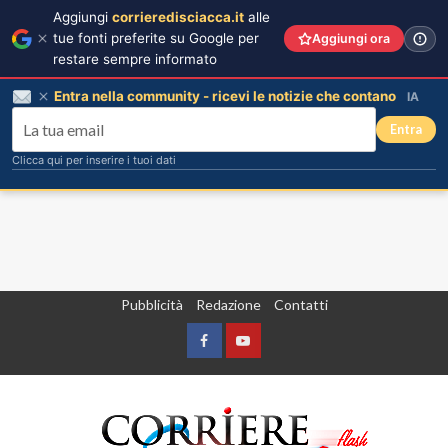
Aggiungi
corrieredisciacca.it
alle
tue fonti preferite su Google per
Aggiungi ora
restare sempre informato
Entra nella community - ricevi le notizie che contano
IA
Entra
Clicca qui per inserire i tuoi dati
Vai
Pubblicità
Redazione
Contatti
al
contenuto
Facebook
Yountube