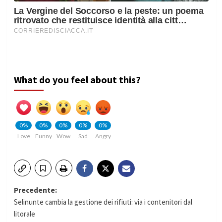
What do you feel about this?
0%
0%
0%
0%
0%
Love
Funny
Wow
Sad
Angry
Navigazione
Precedente:
Selinunte cambia la gestione dei rifiuti: via i contenitori dal
articolo
litorale