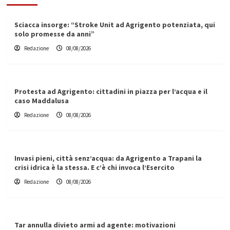
Sciacca insorge: “Stroke Unit ad Agrigento potenziata, qui
solo promesse da anni”
Redazione
08/08/2026
Protesta ad Agrigento: cittadini in piazza per l’acqua e il
caso Maddalusa
Redazione
08/08/2026
Invasi pieni, città senz’acqua: da Agrigento a Trapani la
crisi idrica è la stessa. E c’è chi invoca l’Esercito
Redazione
08/08/2026
Tar annulla divieto armi ad agente: motivazioni