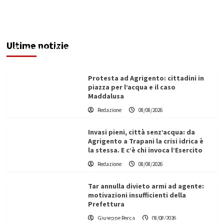
Sciacca insorge: “Stroke Unit ad Agrigento
potenziata, qui solo promesse da anni”
Ultime notizie
Redazione
08/08/2026
Protesta ad Agrigento: cittadini in
piazza per l’acqua e il caso
Maddalusa
Redazione
08/08/2026
Invasi pieni, città senz’acqua: da
Agrigento a Trapani la crisi idrica è
la stessa. E c’è chi invoca l’Esercito
Redazione
08/08/2026
Tar annulla divieto armi ad agente:
motivazioni insufficienti della
Prefettura
L’ingegnere saccense Buscarnera partner chiave
Giuseppe Recca
08/08/2026
di un progetto transnazionale per la transizione