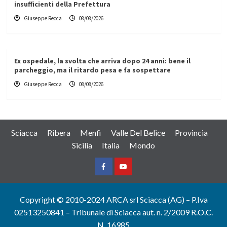
insufficienti della Prefettura
Giuseppe Recca
08/08/2026
Ex ospedale, la svolta che arriva dopo 24 anni: bene il
parcheggio, ma il ritardo pesa e fa sospettare
Giuseppe Recca
08/08/2026
Sciacca
Ribera
Menfi
Valle Del Belice
Provincia
Sicilia
Italia
Mondo
Facebook
Yountube
Copyright © 2010-2024 ARCA srl Sciacca (AG) – P.Iva
02513250841 – Tribunale di Sciacca aut. n. 2/2009 R.O.C.
N. 16985