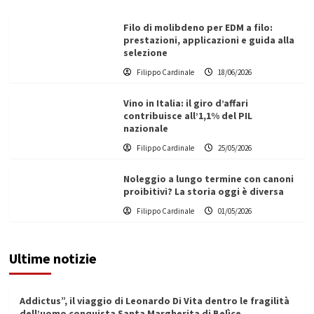
Filo di molibdeno per EDM a filo:
prestazioni, applicazioni e guida alla
selezione
Filippo Cardinale
18/06/2026
Vino in Italia: il giro d’affari
contribuisce all’1,1% del PIL
nazionale
Filippo Cardinale
25/05/2026
Noleggio a lungo termine con canoni
proibitivi? La storia oggi è diversa
Filippo Cardinale
01/05/2026
Ultime notizie
Addictus”, il viaggio di Leonardo Di Vita dentro le fragilità
dell’uomo conquista Santa Margherita di Belìce