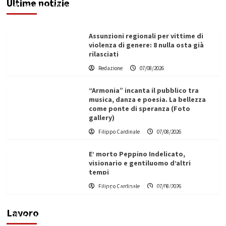
Ultime notizie
Redazione
07/08/2026
Assunzioni regionali per vittime di
violenza di genere: 8 nulla osta già
rilasciati
Redazione
07/08/2026
“Armonia” incanta il pubblico tra
musica, danza e poesia. La bellezza
come ponte di speranza (Foto
gallery)
Filippo Cardinale
07/08/2026
E’ morto Peppino Indelicato,
visionario e gentiluomo d’altri
tempi
L’ingegnere saccense Buscarnera partner chiave
Filippo Cardinale
07/08/2026
di un progetto transnazionale per la transizione
ecologica
Lavoro
Filippo Cardinale
21/06/2026