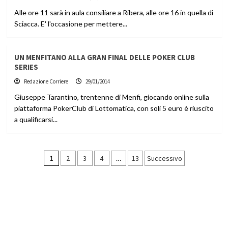
Alle ore 11 sarà in aula consiliare a Ribera, alle ore 16 in quella di
Sciacca. E' l'occasione per mettere...
UN MENFITANO ALLA GRAN FINAL DELLE POKER CLUB
SERIES
Redazione Corriere
29/01/2014
Giuseppe Tarantino, trentenne di Menfi, giocando online sulla
piattaforma PokerClub di Lottomatica, con soli 5 euro è riuscito
a qualificarsi...
Paginazione
1
2
3
4
…
13
Successivo
degli
articoli