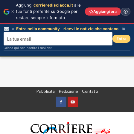
Aggiungi
corrieredisciacca.it
alle
tue fonti preferite su Google per
Aggiungi ora
restare sempre informato
Entra nella community - ricevi le notizie che contano
IA
Entra
Clicca qui per inserire i tuoi dati
Vai
Pubblicità
Redazione
Contatti
al
contenuto
Facebook
Yountube