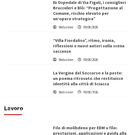
Ex Ospedale di Via Figuli, i consiglieri
Brucculeri e Blò: “Progettazione al
Comune, rischio elevato per
un’opera strategica”
Redazione
09/08/2026
“Villa Fiordaliso”, ritmo, ironia,
riflessioni e nuovi autori sulla scena
saccense
Redazione
09/08/2026
La Vergine del Soccorso e la peste:
un poema ritrovato che restituisce
identità alla città di Sciacca
L’ingegnere saccense Buscarnera partner chiave
Redazione
09/08/2026
di un progetto transnazionale per la transizione
ecologica
Lavoro
Filippo Cardinale
21/06/2026
Filo di molibdeno per EDM a filo:
prestazioni, applicazioni e guida alla