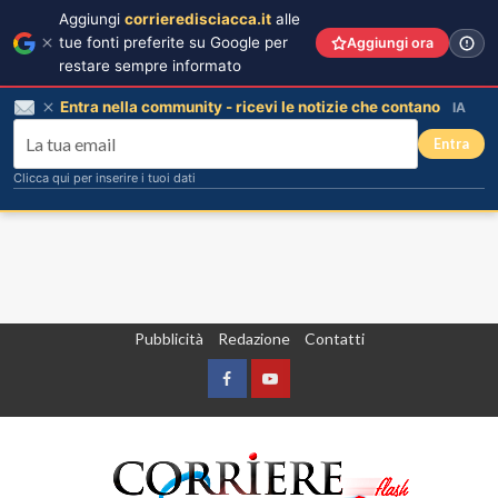
Aggiungi
corrieredisciacca.it
alle
tue fonti preferite su Google per
Aggiungi ora
restare sempre informato
Entra nella community - ricevi le notizie che contano
IA
Entra
Clicca qui per inserire i tuoi dati
Vai
Pubblicità
Redazione
Contatti
al
contenuto
Facebook
Yountube