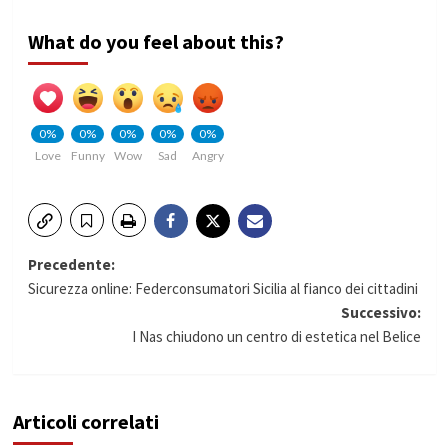
What do you feel about this?
0%
0%
0%
0%
0%
Love
Funny
Wow
Sad
Angry
Navigazione
Precedente:
Sicurezza online: Federconsumatori Sicilia al fianco dei cittadini
articolo
Successivo:
I Nas chiudono un centro di estetica nel Belice
Articoli correlati