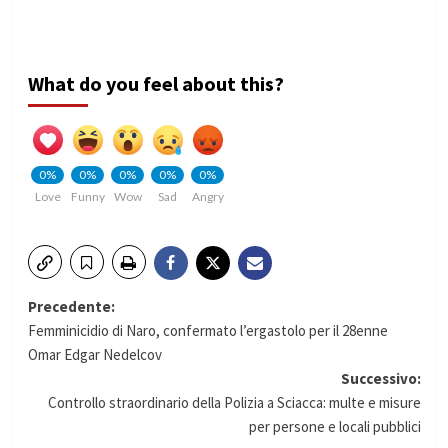
What do you feel about this?
0%
0%
0%
0%
0%
Love
Funny
Wow
Sad
Angry
Navigazione
Precedente:
Femminicidio di Naro, confermato l’ergastolo per il 28enne
articolo
Omar Edgar Nedelcov
Successivo:
Controllo straordinario della Polizia a Sciacca: multe e misure
per persone e locali pubblici