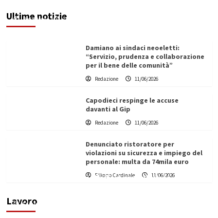
amministrazione comunale e autotrasportatori
Ultime notizie
Redazione
11/06/2026
Damiano ai sindaci neoeletti:
“Servizio, prudenza e collaborazione
per il bene delle comunità”
Redazione
11/06/2026
Capodieci respinge le accuse
davanti al Gip
Redazione
11/06/2026
Denunciato ristoratore per
violazioni su sicurezza e impiego del
personale: multa da 74mila euro
Filippo Cardinale
11/06/2026
Vino in Italia: il giro d’affari contribuisce
all’1,1% del PIL nazionale
Lavoro
Filippo Cardinale
25/05/2026