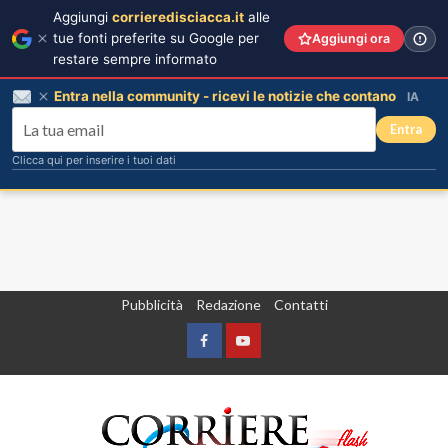
Aggiungi
corrieredisciacca.it
alle
tue fonti preferite su Google per
Aggiungi ora
restare sempre informato
Entra nella community - ricevi le notizie che contano
IA
Entra
Clicca qui per inserire i tuoi dati
Vai
Pubblicità
Redazione
Contatti
al
contenuto
Facebook
Yountube