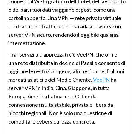
connetti al Wi-Fi gratuito dell’hotel, dell’aeroporto
o del bar, i tuoi dati viaggiano esposti come una
cartolina aperta. Una VPN — rete privata virtuale
— cifra tutto il traffico e lo instrada attraverso un
server VPN sicuro, rendendo illeggibile qualsiasi
intercettazione.
Tra i servizi più apprezzati c’è VeePN, che offre
una rete distribuita in decine di Paesi e consente di
aggirare le restrizioni geografiche tipiche di alcuni
mercati asiatici o del Medio Oriente.
VeePN
ha
server VPN in India, Cina, Giappone, in tutta
Europa, America Latina, ecc. Ottieni la
connessione risulta stabile, privata e libera da
blocchi regionali. Non è solo una questione di
comodità: è cybersicurezza concreta.