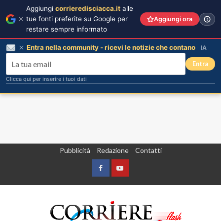
Aggiungi
corrieredisciacca.it
alle
tue fonti preferite su Google per
Aggiungi ora
restare sempre informato
Entra nella community - ricevi le notizie che contano
IA
Entra
Clicca qui per inserire i tuoi dati
Vai
Pubblicità
Redazione
Contatti
al
contenuto
Facebook
Yountube