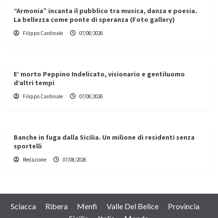
“Armonia” incanta il pubblico tra musica, danza e poesia.
La bellezza come ponte di speranza (Foto gallery)
Filippo Cardinale
07/08/2026
E’ morto Peppino Indelicato, visionario e gentiluomo
d’altri tempi
Filippo Cardinale
07/08/2026
Banche in fuga dalla Sicilia. Un milione di residenti senza
sportelli
Redazione
07/08/2026
Sciacca
Ribera
Menfi
Valle Del Belice
Provincia