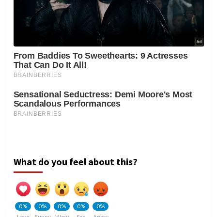
What do you feel about this?
0%
0%
0%
0%
0%
Love
Funny
Wow
Sad
Angry