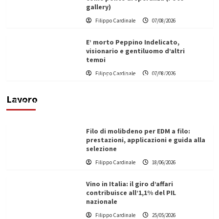
gallery)
Filippo Cardinale
07/08/2026
E’ morto Peppino Indelicato,
visionario e gentiluomo d’altri
tempi
L’ingegnere saccense Buscarnera partner chiave
Filippo Cardinale
07/08/2026
di un progetto transnazionale per la transizione
ecologica
Lavoro
Filippo Cardinale
21/06/2026
Filo di molibdeno per EDM a filo:
prestazioni, applicazioni e guida alla
selezione
Filippo Cardinale
18/06/2026
Vino in Italia: il giro d’affari
contribuisce all’1,1% del PIL
nazionale
Filippo Cardinale
25/05/2026