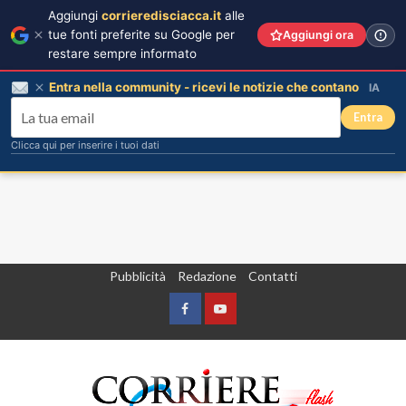
Aggiungi
corrieredisciacca.it
alle
tue fonti preferite su Google per
Aggiungi ora
restare sempre informato
Entra nella community - ricevi le notizie che contano
IA
Entra
Clicca qui per inserire i tuoi dati
Vai
Pubblicità
Redazione
Contatti
al
contenuto
Facebook
Yountube