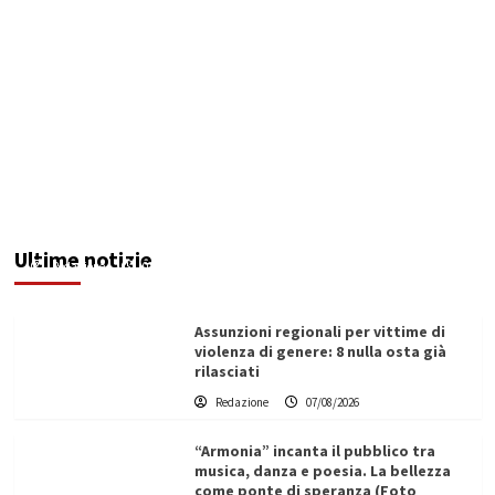
Addictus”, il viaggio di Leonardo Di Vita dentro
le fragilità dell’uomo conquista Santa
Margherita di Belìce
Ultime notizie
Redazione
07/08/2026
Assunzioni regionali per vittime di
violenza di genere: 8 nulla osta già
rilasciati
Redazione
07/08/2026
“Armonia” incanta il pubblico tra
musica, danza e poesia. La bellezza
come ponte di speranza (Foto