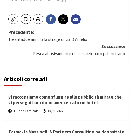
Navigazione
Precedente:
Treantadue anni fa la strage di via D’Amelio
articolo
Successivo:
Pesca abusivamente ricci, sanzionato palermitano
Articoli correlati
Vi raccontiamo come sfuggire alle pubblicità mirate che
vi perseguitano dopo aver cercato un hotel
Filippo Cardinale
04/08/2026
Terme, la Massinelli & Partners Consulting ha depositato