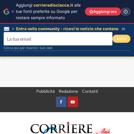
Aggiungi
corrieredisciacca.it
alle
tue fonti preferite su Google per
Aggiungi ora
restare sempre informato
Entra nella community - ricevi le notizie che contano
IA
Entra
Clicca qui per inserire i tuoi dati
Vai
Pubblicità
Redazione
Contatti
al
contenuto
Facebook
Yountube