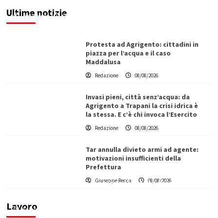
potenziata, qui solo promesse da anni”
Ultime notizie
Redazione
08/08/2026
Protesta ad Agrigento: cittadini in
piazza per l’acqua e il caso
Maddalusa
Redazione
08/08/2026
Invasi pieni, città senz’acqua: da
Agrigento a Trapani la crisi idrica è
la stessa. E c’è chi invoca l’Esercito
Redazione
08/08/2026
Tar annulla divieto armi ad agente:
motivazioni insufficienti della
Prefettura
L’ingegnere saccense Buscarnera partner chiave
Giuseppe Recca
08/08/2026
di un progetto transnazionale per la transizione
ecologica
Lavoro
Filippo Cardinale
21/06/2026