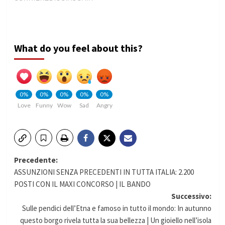
What do you feel about this?
0%
0%
0%
0%
0%
Love
Funny
Wow
Sad
Angry
Navigazione
Precedente:
ASSUNZIONI SENZA PRECEDENTI IN TUTTA ITALIA: 2.200
articolo
POSTI CON IL MAXI CONCORSO | IL BANDO
Successivo:
Sulle pendici dell’Etna e famoso in tutto il mondo: In autunno
questo borgo rivela tutta la sua bellezza | Un gioiello nell’isola