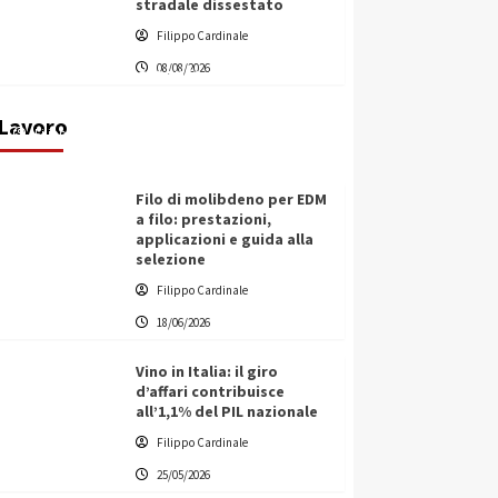
stradale dissestato
L’ingegnere saccense Buscarnera
Filippo Cardinale
partner chiave di un progetto
08/08/2026
transnazionale per la transizione
ecologica
Lavoro
Filippo Cardinale
21/06/2026
Filo di molibdeno per EDM
a filo: prestazioni,
applicazioni e guida alla
selezione
Filippo Cardinale
18/06/2026
Vino in Italia: il giro
d’affari contribuisce
all’1,1% del PIL nazionale
Filippo Cardinale
25/05/2026