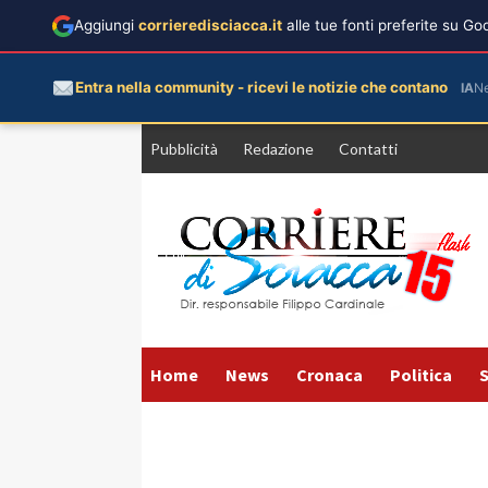
Aggiungi
corrieredisciacca.it
alle tue fonti preferite su G
Entra nella community - ricevi le notizie che contano
IA
N
Vai
Pubblicità
Redazione
Contatti
al
contenuto
Home
News
Cronaca
Politica
S