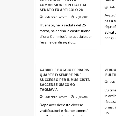
COMMISSIONE SPECIALE AL
Redaz
SENATO EX ARTICOLO 28
Avviati
Redazione Corriere
27/03/2013
passi fi
Il Senato, nella seduta del 25
riquali
marzo, ha deciso la costituzione
Salvato
di una Commissione speciale per
congiun
l'esame dei disegni di...
GABRIELE BOGGIO FERRARIS
VERDU
QUARTET: SEMPRE PIU’
L’ULT
SUCCESSO PER IL MUSICISTA
Redaz
SACCENSE GIACOMO
TAGLIAVIA
L'ultim
in ordi
Redazione Corriere
27/03/2013
rispazz
Dopo aver ricevuto diverse
ormai, 
gratificazioni e riconoscimenti
un...