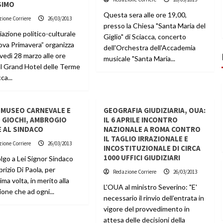
SIMO
Questa sera alle ore 19,00,
ione Corriere
26/03/2013
presso la Chiesa "Santa Maria del
iazione politico-culturale
Giglio" di Sciacca, concerto
ova Primavera” organizza
dell'Orchestra dell'Accademia
vedì 28 marzo alle ore
musicale "Santa Maria...
al Grand Hotel delle Terme
ca...
 MUSEO CARNEVALE E
GEOGRAFIA GIUDIZIARIA, OUA:
 GIOCHI, AMBROGIO
IL 6 APRILE INCONTRO
E AL SINDACO
NAZIONALE A ROMA CONTRO
IL TAGLIO IRRAZIONALE E
ione Corriere
26/03/2013
INCOSTITUZIONALE DI CIRCA
1000 UFFICI GIUDIZIARI
olgo a Lei Signor Sindaco
brizio Di Paola, per
Redazione Corriere
26/03/2013
ima volta, in merito alla
L'OUA al ministro Severino: "E'
one che ad ogni...
necessario il rinvio dell’entrata in
vigore del provvedimento in
attesa delle decisioni della