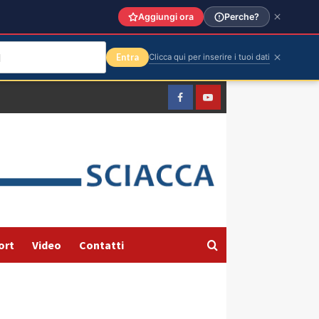
Aggiungi ora
Perche?
Entra
Clicca qui per inserire i tuoi dati
Facebook
Yountube
ort
Video
Contatti