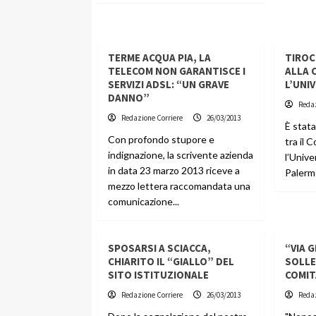
TERME ACQUA PIA, LA
TIROC
TELECOM NON GARANTISCE I
ALLA 
SERVIZI ADSL: “UN GRAVE
L’UNI
DANNO”
Redaz
Redazione Corriere
26/03/2013
È stat
Con profondo stupore e
tra il 
indignazione, la scrivente azienda
l’Unive
in data 23 marzo 2013 riceve a
Palermo
mezzo lettera raccomandata una
comunicazione...
SPOSARSI A SCIACCA,
“VIA G
CHIARITO IL “GIALLO” DEL
SOLLE
SITO ISTITUZIONALE
COMI
Redazione Corriere
26/03/2013
Redaz