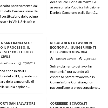
delle scuole il 29 e 30 marzo Gli
accolto positivamente dal
assessori alla Pubblica Istruzione
o della Perriera ’inizio dei
Daniela Campione e alla Sanità...
di sostituzione delle palme
iate in Via L.Sciascia e
A SAN FRANCESCO:
REGOLAMENTO LAVORI IN
TO IL PROCESSO, IL
ECONOMIA, I SUGGERIMENTI
E SI E’ COSTITUITO
DEL GRUPPO MDS-MPA
 CIVILE
Redazione Corriere
27/03/2013
ione Corriere
27/03/2013
Sul regolamento dei lavori in
nda ebbe inizio il 15
economia " pur avendo già
bre del 2011, quando con
espresso parere favorevole in
llare della campanella di
Commissione Consiliare, non
della scuola esplose...
nascondiamo la preoccupazione...
A ORTI SAN SALVATORE
CORRIEREDISCIACCA.IT
PIU’ BELLA
STIMOLA INTERROGAZIONI: