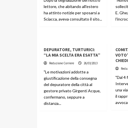
Dopo la segnalazione del nostro
"Nonos
lettore, che abitando all'estero
solleci
ha attinto notizie per sposarsi a
E. Ghezz
Sciacca, aveva consultato il sito...
l'incroc
DEPURATORE, TURTURICI:
COMIT
“LA MIA SCELTA ERA ESATTA”
VOTO”
CHIED
Redazione Corriere
26/03/2013
Redaz
"Le motivazioni addotte a
"Dal 4
giustificazione della consegna
Interven
del depuratore della città al
una via
gestore privato Girgenti Acque,
il rap
confermano, seppure a
avvocat
distanza...