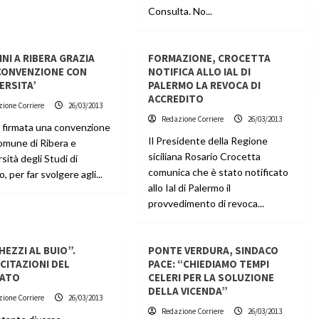
Consulta. No...
INI A RIBERA GRAZIA
FORMAZIONE, CROCETTA
CONVENZIONE CON
NOTIFICA ALLO IAL DI
VERSITA’
PALERMO LA REVOCA DI
ACCREDITO
ione Corriere
26/03/2013
Redazione Corriere
26/03/2013
a firmata una convenzione
Il Presidente della Regione
Comune di Ribera e
siciliana Rosario Crocetta
rsità degli Studi di
comunica che è stato notificato
, per far svolgere agli...
allo Ial di Palermo il
provvedimento di revoca...
HEZZI AL BUIO”.
PONTE VERDURA, SINDACO
CITAZIONI DEL
PACE: “CHIEDIAMO TEMPI
TATO
CELERI PER LA SOLUZIONE
DELLA VICENDA”
ione Corriere
26/03/2013
Redazione Corriere
26/03/2013