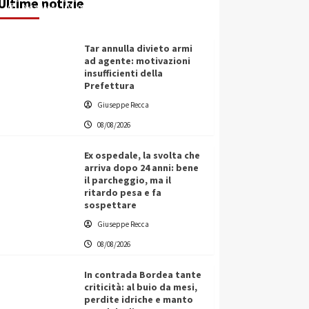
Ultime notizie
Redazione
08/08/2026
Tar annulla divieto armi
ad agente: motivazioni
insufficienti della
Prefettura
Giuseppe Recca
08/08/2026
Ex ospedale, la svolta che
arriva dopo 24 anni: bene
il parcheggio, ma il
ritardo pesa e fa
sospettare
Giuseppe Recca
08/08/2026
In contrada Bordea tante
criticità: al buio da mesi,
perdite idriche e manto