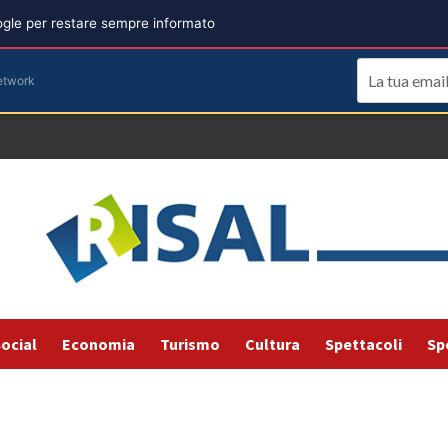
oogle per restare sempre informato
etwork
ocial
Economia
Turismo
Cultura
Spettacoli
Sp