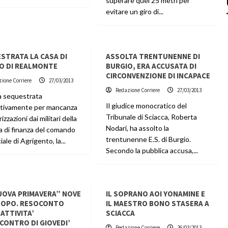
superare quei 25 metri per
evitare un giro di...
STRATA LA CASA DI
ASSOLTA TRENTUNENNE DI
O DI REALMONTE
BURGIO, ERA ACCUSATA DI
CIRCONVENZIONE DI INCAPACE
ione Corriere
27/03/2013
Redazione Corriere
27/03/2013
ta sequestrata
Il giudice monocratico del
tivamente per mancanza
Tribunale di Sciacca, Roberta
izzazioni dai militari della
Nodari, ha assolto la
a di finanza del comando
trentunenne E.S. di Burgio.
iale di Agrigento, la...
Secondo la pubblica accusa,...
UOVA PRIMAVERA” NOVE
IL SOPRANO AOI YONAMINE E
DOPO. RESOCONTO
IL MAESTRO BONO STASERA A
 ATTIVITA’
SCIACCA
NCONTRO DI GIOVEDI’
Redazione Corriere
26/03/2013