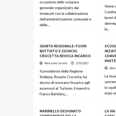
occasione dello sciopero
Viene 
generale organizzato dai
Comitat
sindacati con la collaborazione
lavori 
dell'amministrazione comunale e
dannegg
delle...
la...
GIUNTA REGIONALE: FUORI
SCUOL
BATTIATO E ZICHICHI.
INZIA
CROCETTA REVOCA INCARICO
COMUN
PARTE
Redazione Corriere
27/03/2013
Redaz
Il presidente della Regione
La vice
Siciliana, Rosario Crocetta, ha
settem
deciso di revocare l'incarico agli
lo squi
assessori al Turismo, il maestro
inizio 
Franco Battiato,...
MARINELLO DESIGNATO
LA VI
COMPONENTE DELLA
SARA’ 