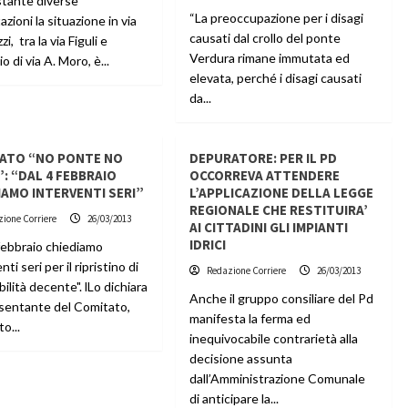
tante diverse
“La preoccupazione per i disagi
tazioni la situazione in via
causati dal crollo del ponte
i, tra la via Figuli e
Verdura rimane immutata ed
io di via A. Moro, è...
elevata, perché i disagi causati
da...
ATO “NO PONTE NO
DEPURATORE: PER IL PD
: “DAL 4 FEBBRAIO
OCCORREVA ATTENDERE
IAMO INTERVENTI SERI”
L’APPLICAZIONE DELLA LEGGE
REGIONALE CHE RESTITUIRA’
ione Corriere
26/03/2013
AI CITTADINI GLI IMPIANTI
IDRICI
 febbraio chiediamo
ti seri per il ripristino di
Redazione Corriere
26/03/2013
bilità decente". lLo dichiara
Anche il gruppo consiliare del Pd
prsentante del Comitato,
manifesta la ferma ed
o...
inequivocabile contrarietà alla
decisione assunta
dall’Amministrazione Comunale
di anticipare la...