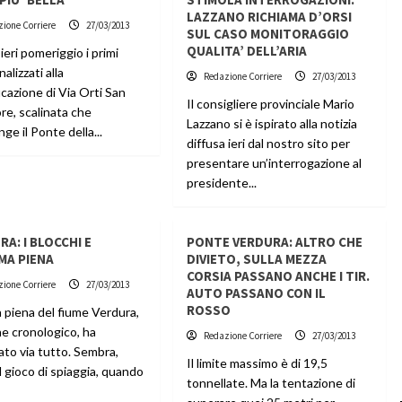
LAZZANO RICHIAMA D’ORSI
ione Corriere
27/03/2013
SUL CASO MONITORAGGIO
QUALITA’ DELL’ARIA
 ieri pomeriggio i primi
nalizzati alla
Redazione Corriere
27/03/2013
ficazione di Via Orti San
Il consigliere provinciale Mario
re, scalinata che
Lazzano si è ispirato alla notizia
ge il Ponte della...
diffusa ieri dal nostro sito per
presentare un’interrogazione al
presidente...
RA: I BLOCCHI E
PONTE VERDURA: ALTRO CHE
IMA PIENA
DIVIETO, SULLA MEZZA
CORSIA PASSANO ANCHE I TIR.
ione Corriere
27/03/2013
AUTO PASSANO CON IL
ROSSO
a piena del fiume Verdura,
ne cronologico, ha
Redazione Corriere
27/03/2013
ato via tutto. Sembra,
Il limite massimo è di 19,5
il gioco di spiaggia, quando
tonnellate. Ma la tentazione di