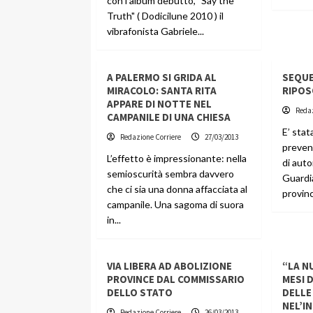
con l'album debutto, "Say the
Truth" ( Dodicilune 2010 ) il
vibrafonista Gabriele...
A PALERMO SI GRIDA AL
SEQUE
MIRACOLO: SANTA RITA
RIPOS
APPARE DI NOTTE NEL
Redaz
CAMPANILE DI UNA CHIESA
E’ sta
Redazione Corriere
27/03/2013
preven
L’effetto è impressionante: nella
di autor
semioscurità sembra davvero
Guardi
che ci sia una donna affacciata al
provinc
campanile. Una sagoma di suora
in...
VIA LIBERA AD ABOLIZIONE
“LA N
PROVINCE DAL COMMISSARIO
MESI 
DELLO STATO
DELLE
NEL’I
Redazione Corriere
26/03/2013