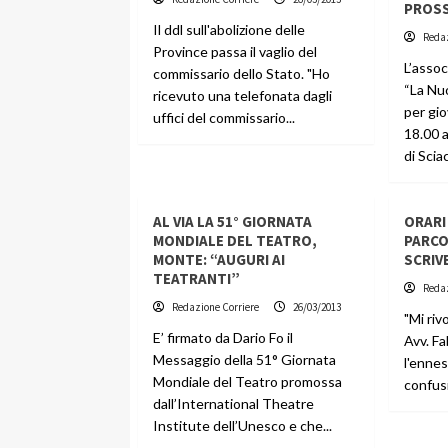
PROS
Il ddl sull'abolizione delle
Redaz
Province passa il vaglio del
L’assoc
commissario dello Stato. "Ho
“La Nu
ricevuto una telefonata dagli
per gio
uffici del commissario...
18.00 
di Sciac
AL VIA LA 51° GIORNATA
ORARI
MONDIALE DEL TEATRO,
PARCO
MONTE: “AUGURI AI
SCRIV
TEATRANTI”
Redaz
Redazione Corriere
26/03/2013
"Mi riv
E’ firmato da Dario Fo il
Avv. Fa
Messaggio della 51° Giornata
l'ennes
Mondiale del Teatro promossa
confusi
dall’International Theatre
Institute dell’Unesco e che...