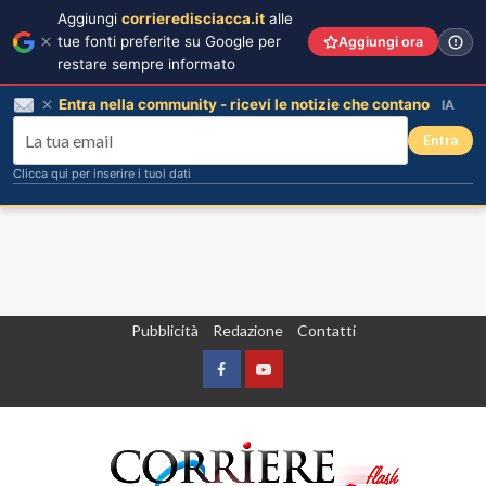
Aggiungi
corrieredisciacca.it
alle
tue fonti preferite su Google per
Aggiungi ora
restare sempre informato
Entra nella community - ricevi le notizie che contano
IA
Entra
Clicca qui per inserire i tuoi dati
Vai
Pubblicità
Redazione
Contatti
al
contenuto
Facebook
Yountube