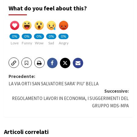
What do you feel about this?
0%
0%
0%
0%
0%
Love
Funny
Wow
Sad
Angry
Navigazione
Precedente:
LA VIA ORTI SAN SALVATORE SARA’ PIU’ BELLA
articolo
Successivo:
REGOLAMENTO LAVORI IN ECONOMIA, I SUGGERIMENTI DEL
GRUPPO MDS-MPA
Articoli correlati