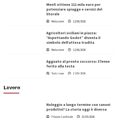
Menfi ottiene 111 mila euro per
potenziare spiagge e servizi del
litorale
Redazione
12/06/2026
Agricoltori siciliani in piazza:
“Aspettando Godot” diventa il
simbolo dell’attesa tradita
Redazione
12/06/2026
Agguato al pronto soccorso: 37enne
ferito alla testa
Redazione
12/06/2026
Vino in Italia: il giro d’affari contribuisce
all’1,1% del PIL nazionale
Lavoro
Filippo Cardinale
25/05/2026
Noleggio a lungo termine con canoni
proibitivi? La storia oggi è diversa
Filippo Cardinale
01/05/2026