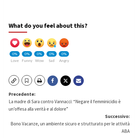
What do you feel about this?
0%
0%
0%
0%
0%
Love
Funny
Wow
Sad
Angry
Navigazione
Precedente:
La madre di Sara contro Vannacci: “Negare il femminicidio è
articolo
un’offesa alla verità e al dolore”
Successivo:
Bono Vacanze, un ambiente sicuro e strutturato per le attività
ABA