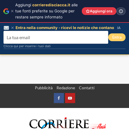
Aggiungi
corrieredisciacca.it
alle
tue fonti preferite su Google per
Aggiungi ora
restare sempre informato
Entra nella community - ricevi le notizie che contano
IA
Entra
Clicca qui per inserire i tuoi dati
Vai
Pubblicità
Redazione
Contatti
al
contenuto
Facebook
Yountube