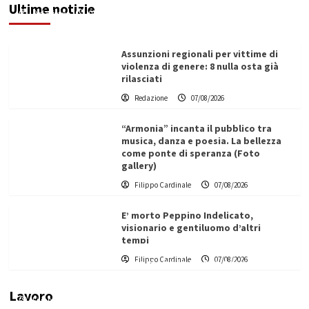
Ultime notizie
Redazione
07/08/2026
Assunzioni regionali per vittime di
violenza di genere: 8 nulla osta già
rilasciati
Redazione
07/08/2026
“Armonia” incanta il pubblico tra
musica, danza e poesia. La bellezza
come ponte di speranza (Foto
gallery)
Filippo Cardinale
07/08/2026
E’ morto Peppino Indelicato,
visionario e gentiluomo d’altri
tempi
L’ingegnere saccense Buscarnera partner chiave
Filippo Cardinale
07/08/2026
di un progetto transnazionale per la transizione
ecologica
Lavoro
Filippo Cardinale
21/06/2026