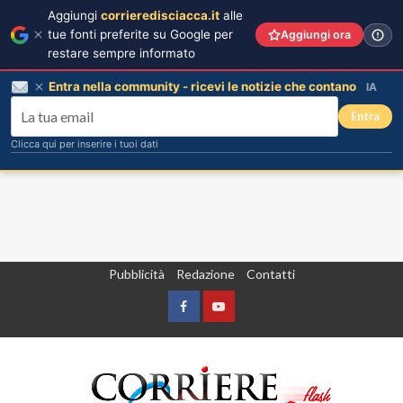
Aggiungi
corrieredisciacca.it
alle
tue fonti preferite su Google per
Aggiungi ora
restare sempre informato
Entra nella community - ricevi le notizie che contano
IA
Entra
Clicca qui per inserire i tuoi dati
Vai
Pubblicità
Redazione
Contatti
al
contenuto
Facebook
Yountube