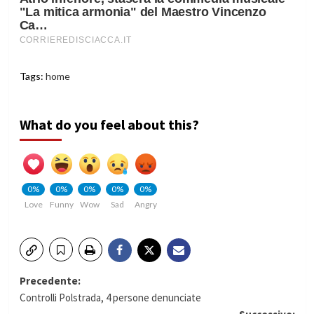
Tags:
home
What do you feel about this?
0%
0%
0%
0%
0%
Love
Funny
Wow
Sad
Angry
Navigazione
Precedente:
Controlli Polstrada, 4 persone denunciate
articolo