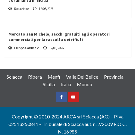
l’ordinanza in Sicilia
Redazione
12/06/2026
Mercato san Michele, sacchi gratuiti agli operatori
commerciali per la raccolta dei rifiuti
Filippo Cardinale
12/06/2026
Sciacca
Ribera
Menfi
Valle Del Belice
Provincia
Sicilia
Italia
Mondo
Facebook
Yountube
Copyright © 2010-2024 ARCA srl Sciacca (AG) – P.Iva
02513250841 – Tribunale di Sciacca aut. n. 2/2009 R.O.C.
N. 16985