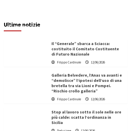
Maxi operazione “Abisso”: 15 arresti tra Italia e
Malta
Ultime notizie
Redazione
12/06/2026
Il “Generale” sbarca a Sciacca:
costituito il Comitato Costituente
di Futuro Nazionale
Filippo Cardinale
12/06/2026
Galleria Belvedere, l’Anas va avanti e
“demolisce” l’ipotesi dell’uso di una
bretella tra via Lioni e Pompei.
“Rischio crollo galleria”
Filippo Cardinale
12/06/2026
Stop al lavoro sotto il sole nelle ore
più calde: scatta l’ordinanza in
Sicilia
Redazione
12/06/2026