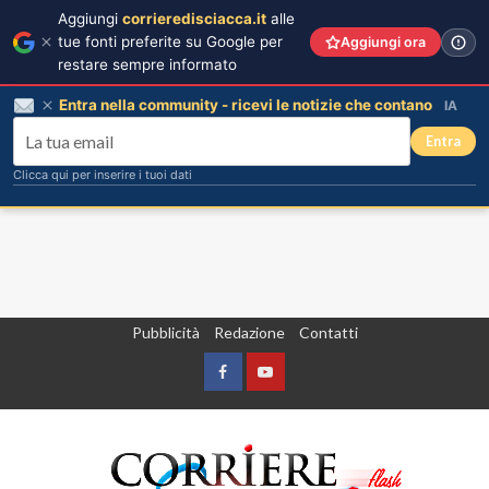
Aggiungi
corrieredisciacca.it
alle
tue fonti preferite su Google per
Aggiungi ora
restare sempre informato
Entra nella community - ricevi le notizie che contano
IA
Entra
Clicca qui per inserire i tuoi dati
Vai
Pubblicità
Redazione
Contatti
al
contenuto
Facebook
Yountube