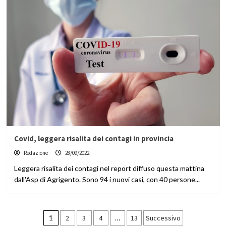
Covid, leggera risalita dei contagi in provincia
Redazione
28/09/2022
Leggera risalita dei contagi nel report diffuso questa mattina
dall'Asp di Agrigento. Sono 94 i nuovi casi, con 40 persone...
Paginazione
1
2
3
4
…
13
Successivo