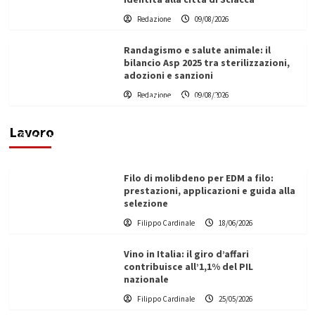
Redazione
09/08/2026
Randagismo e salute animale: il
bilancio Asp 2025 tra sterilizzazioni,
adozioni e sanzioni
L’ingegnere saccense Buscarnera partner chiave
Redazione
09/08/2026
di un progetto transnazionale per la transizione
ecologica
Lavoro
Filippo Cardinale
21/06/2026
Filo di molibdeno per EDM a filo:
prestazioni, applicazioni e guida alla
selezione
Filippo Cardinale
18/06/2026
Vino in Italia: il giro d’affari
contribuisce all’1,1% del PIL
nazionale
Filippo Cardinale
25/05/2026