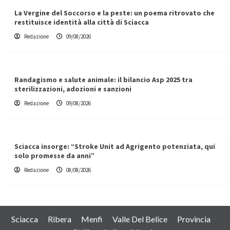
La Vergine del Soccorso e la peste: un poema ritrovato che
restituisce identità alla città di Sciacca
Redazione
09/08/2026
Randagismo e salute animale: il bilancio Asp 2025 tra
sterilizzazioni, adozioni e sanzioni
Redazione
09/08/2026
Sciacca insorge: “Stroke Unit ad Agrigento potenziata, qui
solo promesse da anni”
Redazione
08/08/2026
Sciacca
Ribera
Menfi
Valle Del Belice
Provincia