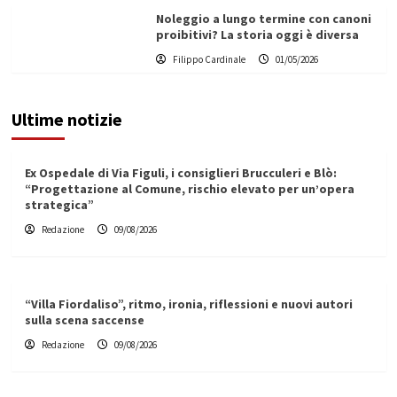
Noleggio a lungo termine con canoni
proibitivi? La storia oggi è diversa
Filippo Cardinale
01/05/2026
Ultime notizie
Ex Ospedale di Via Figuli, i consiglieri Brucculeri e Blò:
“Progettazione al Comune, rischio elevato per un’opera
strategica”
Redazione
09/08/2026
“Villa Fiordaliso”, ritmo, ironia, riflessioni e nuovi autori
sulla scena saccense
Redazione
09/08/2026