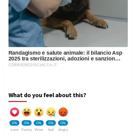
What do you feel about this?
0%
0%
0%
0%
0%
Love
Funny
Wow
Sad
Angry