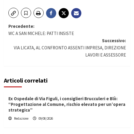
Navigazione
Precedente:
WC A SAN MICHELE: PATTI INSISTE
articolo
Successivo:
VIA LICATA, AL CONFRONTO ASSENTI IMPRESA, DIREZIONE
LAVORI E ASSESSORE
Articoli correlati
Ex Ospedale di Via Figuli, i consiglieri Brucculeri e Blò:
“Progettazione al Comune, rischio elevato per un’opera
strategica”
Redazione
09/08/2026