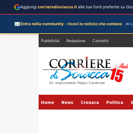
Aggiungi
corrieredisciacca.it
alle tue fonti preferite su G
Entra nella community - ricevi le notizie che contano
IA
N
Vai
Pubblicità
Redazione
Contatti
al
contenuto
Home
News
Cronaca
Politica
S