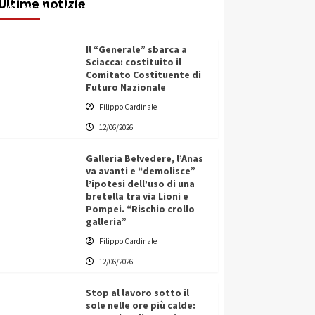
Ultime notizie
Redazione
12/06/2026
Il “Generale” sbarca a
Sciacca: costituito il
Comitato Costituente di
Futuro Nazionale
Filippo Cardinale
12/06/2026
Galleria Belvedere, l’Anas
va avanti e “demolisce”
l’ipotesi dell’uso di una
bretella tra via Lioni e
Pompei. “Rischio crollo
galleria”
Filippo Cardinale
12/06/2026
Stop al lavoro sotto il
sole nelle ore più calde: