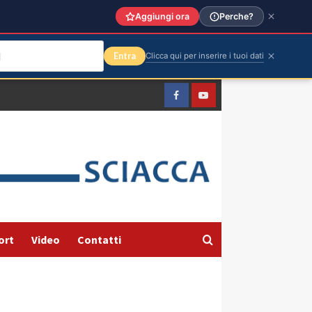
Aggiungi ora
Perche?
Entra
Clicca qui per inserire i tuoi dati
Facebook
Yountube
ort
Video
Contatti