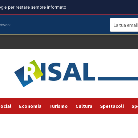
oogle per restare sempre informato
etwork
ocial
Economia
Turismo
Cultura
Spettacoli
Sp