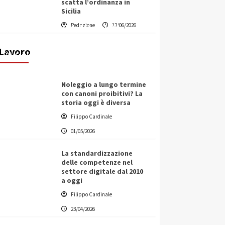
scatta l’ordinanza in
Sicilia
Vino in Italia: il giro d’affari
Redazione
12/06/2026
contribuisce all’1,1% del PIL
nazionale
Lavoro
Filippo Cardinale
25/05/2026
Noleggio a lungo termine
con canoni proibitivi? La
storia oggi è diversa
Filippo Cardinale
01/05/2026
La standardizzazione
delle competenze nel
settore digitale dal 2010
a oggi
Filippo Cardinale
23/04/2026