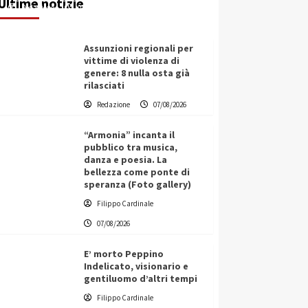
Ultime notizie
Redazione
07/08/2026
Assunzioni regionali per
vittime di violenza di
genere: 8 nulla osta già
rilasciati
Redazione
07/08/2026
“Armonia” incanta il
pubblico tra musica,
danza e poesia. La
bellezza come ponte di
speranza (Foto gallery)
Filippo Cardinale
07/08/2026
E’ morto Peppino
Indelicato, visionario e
gentiluomo d’altri tempi
L’ingegnere saccense Buscarnera
Filippo Cardinale
partner chiave di un progetto