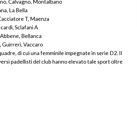
no, Calvagno, Montalbano
ana, La Bella
 Cacciatore T, Maenza
ardi, Sclafani A
, Abbene, Bellanca
 Guirreri, Vaccaro
quadre, di cui una femminile impegnate in serie D2. Il
versi padellisti del club hanno elevato tale sport oltre