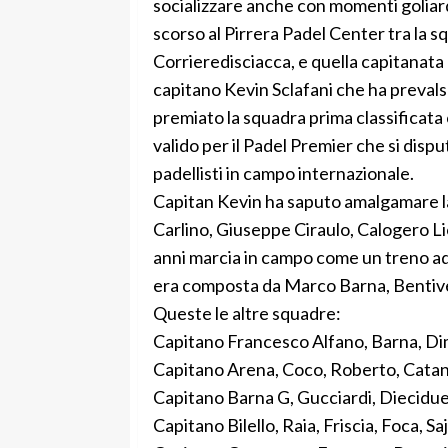
socializzare anche con momenti goliard
scorso al Pirrera Padel Center tra la s
Corrieredisciacca, e quella capitanata 
capitano Kevin Sclafani che ha prevalso
premiato la squadra prima classificata
valido per il Padel Premier che si disp
padellisti in campo internazionale.
Capitan Kevin ha saputo amalgamare la
Carlino, Giuseppe Ciraulo, Calogero Liot
anni marcia in campo come un treno ad
era composta da Marco Barna, Bentive
Queste le altre squadre:
Capitano Francesco Alfano, Barna, Dim
Capitano Arena, Coco, Roberto, Catan
Capitano Barna G, Gucciardi, Diecidue,
Capitano Bilello, Raia, Friscia, Foca, Sa