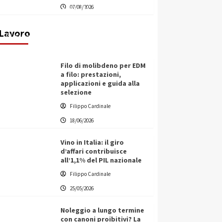
07/08/2026
transnazionale per la transizione
ecologica
Lavoro
Filippo Cardinale
21/06/2026
Filo di molibdeno per EDM
a filo: prestazioni,
applicazioni e guida alla
selezione
Filippo Cardinale
18/06/2026
Vino in Italia: il giro
d’affari contribuisce
all’1,1% del PIL nazionale
Filippo Cardinale
25/05/2026
Noleggio a lungo termine
con canoni proibitivi? La