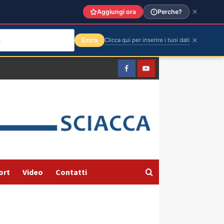
Aggiungi ora
Perche?
Entra
Clicca qui per inserire i tuoi dati
Facebook
Yountube
ort
Video
Contatti