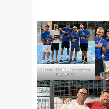
La prima classificata capitanata da
Kewin Sclafani