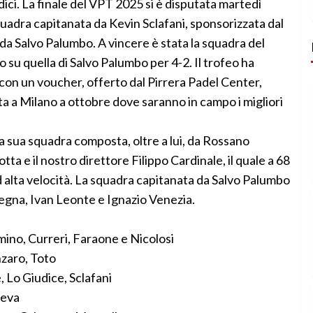
ici. La finale del VPT 2025 si è disputata martedì
quadra capitanata da Kevin Sclafani, sponsorizzata dal
da Salvo Palumbo. A vincere è stata la squadra del
 su quella di Salvo Palumbo per 4-2. Il trofeo ha
 con un voucher, offerto dal Pirrera Padel Center,
uta a Milano a ottobre dove saranno in campo i migliori
 sua squadra composta, oltre a lui, da Rossano
ta e il nostro direttore Filippo Cardinale, il quale a 68
 alta velocità. La squadra capitanata da Salvo Palumbo
gna, Ivan Leonte e Ignazio Venezia.
ino, Curreri, Faraone e Nicolosi
zaro, Toto
 Lo Giudice, Sclafani
jeva