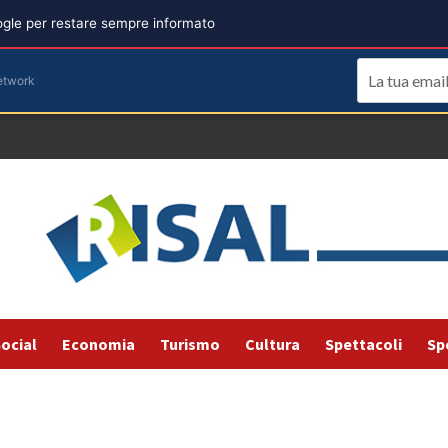
oogle per restare sempre informato
etwork
ocial
Economia
Turismo
Cultura
Spettacoli
Sp