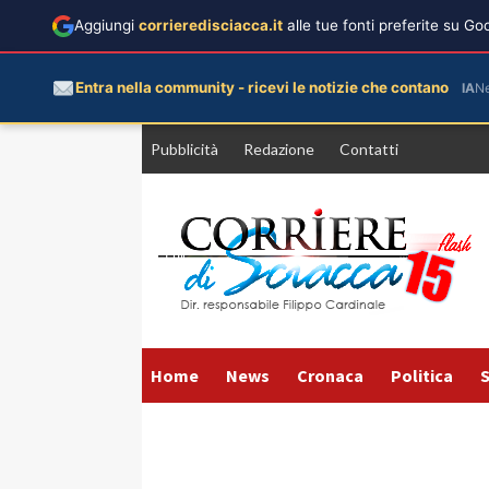
Aggiungi
corrieredisciacca.it
alle tue fonti preferite su G
Entra nella community - ricevi le notizie che contano
IA
N
Vai
Pubblicità
Redazione
Contatti
al
contenuto
Home
News
Cronaca
Politica
S