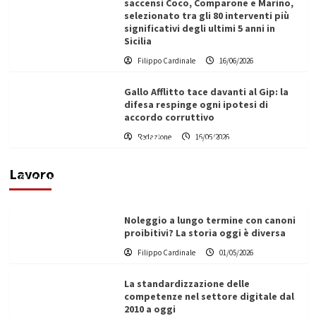
saccensi Coco, Comparone e Marino,
selezionato tra gli 80 interventi più
significativi degli ultimi 5 anni in
Sicilia
Filippo Cardinale
16/06/2026
Gallo Afflitto tace davanti al Gip: la
difesa respinge ogni ipotesi di
accordo corruttivo
Redazione
16/06/2026
Vino in Italia: il giro d’affari contribuisce
all’1,1% del PIL nazionale
Lavoro
Filippo Cardinale
25/05/2026
Noleggio a lungo termine con canoni
proibitivi? La storia oggi è diversa
Filippo Cardinale
01/05/2026
La standardizzazione delle
competenze nel settore digitale dal
2010 a oggi