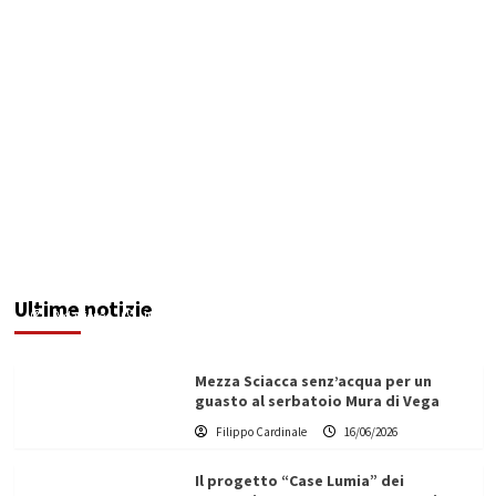
Giovane di Montevago arrestato a Genova:
accusato di omicidio dopo un investimento
Ultime notizie
Redazione
16/06/2026
Mezza Sciacca senz’acqua per un
guasto al serbatoio Mura di Vega
Filippo Cardinale
16/06/2026
Il progetto “Case Lumia” dei