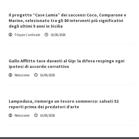
Il progetto “Case Lumia” dei saccensi Coco, Comparone e
Marino, selezionato tra gli 80 interventi più significativi
degli ultimi 5 anni in Sicilia
Filippo Cardinale
16/06/2026
Gallo Afflitto tace davanti al Gip: la difesa respinge ogni
ipotesi di accordo corruttivo
Redazione
16/06/2026
Lampedusa, riemerge un tesoro sommerso: salvati 52
reperti prima dei predatori d’arte
Redazione
16/06/2026