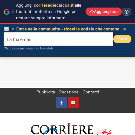
Aggiungi
corrieredisciacca.it
alle
tue fonti preferite su Google per
Aggiungi ora
restare sempre informato
Entra nella community - ricevi le notizie che contano
IA
Entra
Clicca qui per inserire i tuoi dati
Vai
Pubblicità
Redazione
Contatti
al
contenuto
Facebook
Yountube