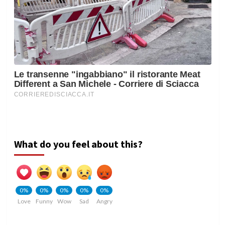
What do you feel about this?
0%
0%
0%
0%
0%
Love
Funny
Wow
Sad
Angry