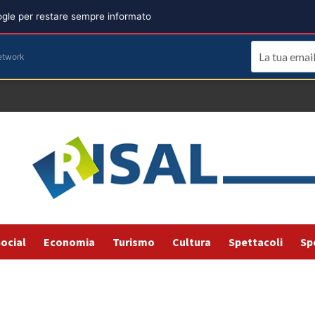
oogle per restare sempre informato
etwork
ocial
Economia
Turismo
Cultura
Spettacoli
Sp