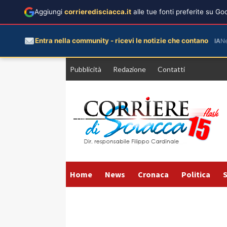
Aggiungi
corrieredisciacca.it
alle tue fonti preferite su G
Entra nella community - ricevi le notizie che contano
IA
N
Vai
Pubblicità
Redazione
Contatti
al
contenuto
Home
News
Cronaca
Politica
S