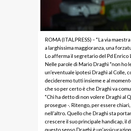
ROMA (ITALPRESS) – “La via maestra è l
a larghissima maggioranza, una forzatur
Lo afferma il segretario del Pd Enrico 
Nelle parole di Mario Draghi “non ho l
un’eventuale ipotesi Draghi al Colle, 
decideremo tutti insieme e al momento
che so per certo è che Draghi va comun
“Chi ha detto di non volere Draghi al Q
prosegue -. Ritengo, per essere chiari
nell’altro. Quello che Draghi sta porta
crescere il suo principale handicap, il 
questo senso Draghi è un’assicurazione 