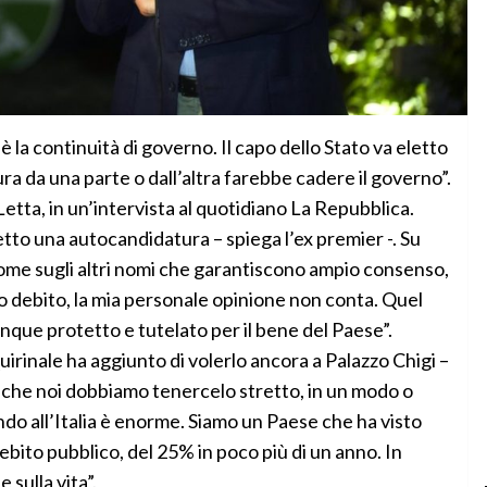
a continuità di governo. Il capo dello Stato va eletto
a da una parte o dall’altra farebbe cadere il governo”.
Letta, in un’intervista al quotidiano La Repubblica.
etto una autocandidatura – spiega l’ex premier -. Su
come sugli altri nomi che garantiscono ampio consenso,
 debito, la mia personale opinione non conta. Quel
que protetto e tutelato per il bene del Paese”.
uirinale ha aggiunto di volerlo ancora a Palazzo Chigi –
, che noi dobbiamo tenercelo stretto, in un modo o
ndo all’Italia è enorme. Siamo un Paese che ha visto
debito pubblico, del 25% in poco più di un anno. In
sulla vita”.