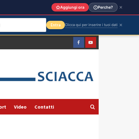
Aggiungi ora
Perche?
Entra
Clicca qui per inserire i tuoi dati
Facebook
Yountube
ort
Video
Contatti