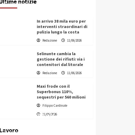
Ultime notizie
Filippo Cardinale
11/06/2026
In arrivo 38 mila euro per
interventi straordinari di
pulizia lungo la costa
Redazione
11/06/2026
Selinunte cambia la
gestione dei rifiuti: via i
contenitori dal litorale
Redazione
11/06/2026
Maxi frode con il
Superbonus 110%,
sequestri per 560 milioni
Filippo Cardinale
Vino in Italia: il giro d’affari
11/06/2026
contribuisce all’1,1% del PIL
nazionale
Lavoro
Filippo Cardinale
25/05/2026