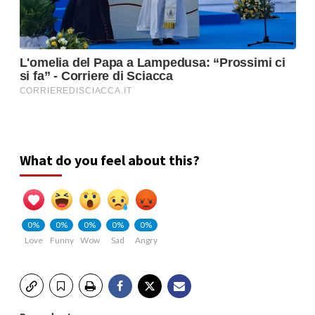
What do you feel about this?
0%
0%
0%
0%
0%
Love
Funny
Wow
Sad
Angry