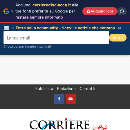
Aggiungi
corrieredisciacca.it
alle
tue fonti preferite su Google per
Aggiungi ora
restare sempre informato
Entra nella community - ricevi le notizie che contano
IA
Entra
Clicca qui per inserire i tuoi dati
Vai
Pubblicità
Redazione
Contatti
al
contenuto
Facebook
Yountube