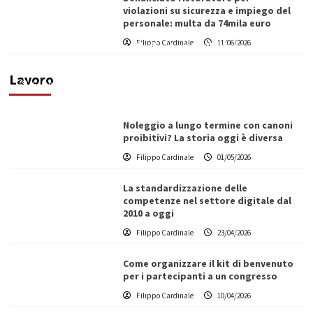
violazioni su sicurezza e impiego del
personale: multa da 74mila euro
Filippo Cardinale
11/06/2026
Vino in Italia: il giro d’affari contribuisce
all’1,1% del PIL nazionale
Lavoro
Filippo Cardinale
25/05/2026
Noleggio a lungo termine con canoni
proibitivi? La storia oggi è diversa
Filippo Cardinale
01/05/2026
La standardizzazione delle
competenze nel settore digitale dal
2010 a oggi
Filippo Cardinale
23/04/2026
Come organizzare il kit di benvenuto
per i partecipanti a un congresso
Filippo Cardinale
10/04/2026