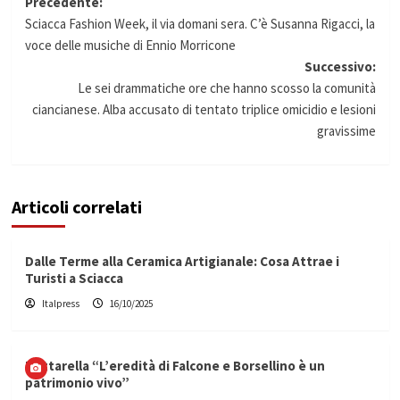
Navigazione
Precedente:
Sciacca Fashion Week, il via domani sera. C’è Susanna Rigacci, la
articolo
voce delle musiche di Ennio Morricone
Successivo:
Le sei drammatiche ore che hanno scosso la comunità
ciancianese. Alba accusato di tentato triplice omicidio e lesioni
gravissime
Articoli correlati
Dalle Terme alla Ceramica Artigianale: Cosa Attrae i
Turisti a Sciacca
Italpress
16/10/2025
Mattarella “L’eredità di Falcone e Borsellino è un
patrimonio vivo”