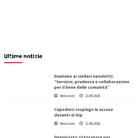
Servizio idrico: incontro a Ribera tra Aica,
amministrazione comunale e autotrasportatori
Ultime notizie
Redazione
11/06/2026
Damiano ai sindaci neoeletti:
“Servizio, prudenza e collaborazione
per il bene delle comunità”
Redazione
11/06/2026
Capodieci respinge le accuse
davanti al Gip
Redazione
11/06/2026
Denunciato ristoratore per