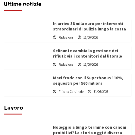
Ultime notizie
Filippo Cardinale
11/06/2026
In arrivo 38 mila euro per interventi
straordinari di pulizia lungo la costa
Redazione
11/06/2026
Selinunte cambia la gestione dei
rifiuti: via i contenitori dal litorale
Redazione
11/06/2026
Maxi frode con il Superbonus 110%,
sequestri per 560 milioni
Filippo Cardinale
11/06/2026
Vino in Italia: il giro d’affari contribuisce
all’1,1% del PIL nazionale
Lavoro
Filippo Cardinale
25/05/2026
Noleggio a lungo termine con canoni
proibitivi? La storia oggi è diversa