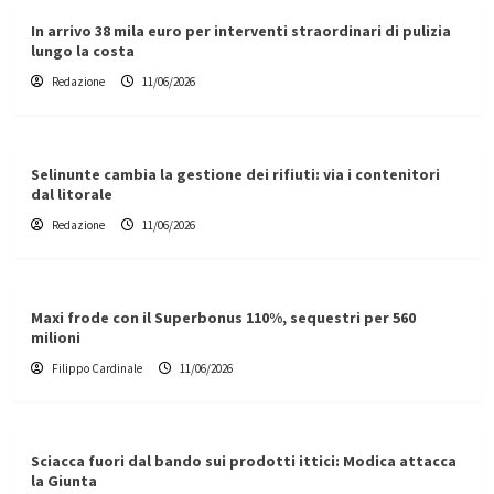
In arrivo 38 mila euro per interventi straordinari di pulizia
lungo la costa
Redazione
11/06/2026
Selinunte cambia la gestione dei rifiuti: via i contenitori
dal litorale
Redazione
11/06/2026
Maxi frode con il Superbonus 110%, sequestri per 560
milioni
Filippo Cardinale
11/06/2026
Sciacca fuori dal bando sui prodotti ittici: Modica attacca
la Giunta