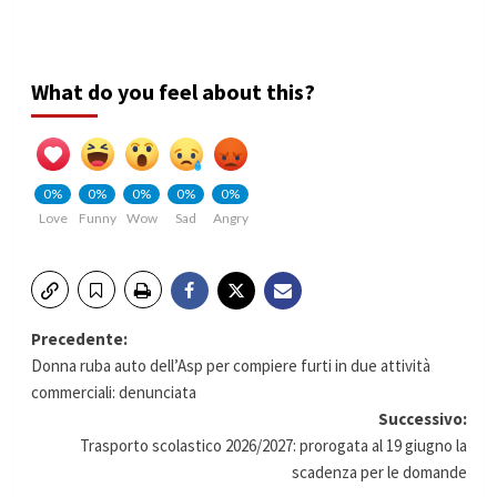
What do you feel about this?
0%
0%
0%
0%
0%
Love
Funny
Wow
Sad
Angry
Navigazione
Precedente:
Donna ruba auto dell’Asp per compiere furti in due attività
articolo
commerciali: denunciata
Successivo:
Trasporto scolastico 2026/2027: prorogata al 19 giugno la
scadenza per le domande