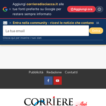
Aggiungi
corrieredisciacca.it
alle
tue fonti preferite su Google per
Aggiungi ora
restare sempre informato
Entra nella community - ricevi le notizie che contano
IA
Entra
Clicca qui per inserire i tuoi dati
Vai
Pubblicità
Redazione
Contatti
al
contenuto
Facebook
Yountube