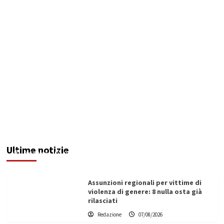
Addictus”, il viaggio di Leonardo Di Vita dentro
le fragilità dell’uomo conquista Santa
Margherita di Belìce
Ultime notizie
Redazione
07/08/2026
Assunzioni regionali per vittime di
violenza di genere: 8 nulla osta già
rilasciati
Redazione
07/08/2026