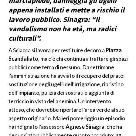
marciapiede, danneggia gli ugelli
appena installati e mette a rischio il
lavoro pubblico. Sinagra: “Il
vandalismo non ha età, ma radici
culturali”.
A Sciacca si lavora per restituire decoro a
Piazza
Scandaliato
, ma c’è chi continua a trattare gli spazi
pubblici come terra di nessuno. Da settimane
l’amministrazione ha avviato il recupero del prato:
sostituzione degli ugelli dell’irrigazione, ripristino
dell’impianto, pulizia dei sostrati e aggiunta di
terriccio in vista della semina. Un intervento
atteso, che dovrebbe riportare l’area verde al suo
aspetto originario. Ma ieri pomeriggio un episodio
ha indignato l’assessore
Agnese Sinagra
, che ha
denunciato pubblicamente quanto accaduto:
un