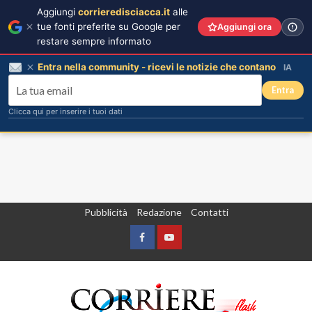
Aggiungi
corrieredisciacca.it
alle
tue fonti preferite su Google per
Aggiungi ora
restare sempre informato
Entra nella community - ricevi le notizie che contano
IA
Entra
Clicca qui per inserire i tuoi dati
Vai
Pubblicità
Redazione
Contatti
al
contenuto
Facebook
Yountube