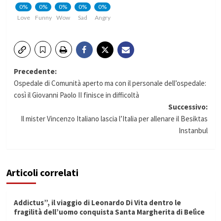
0%
0%
0%
0%
0%
Love
Funny
Wow
Sad
Angry
Navigazione
Precedente:
Ospedale di Comunità aperto ma con il personale dell’ospedale:
articolo
così il Giovanni Paolo II finisce in difficoltà
Successivo:
Il mister Vincenzo Italiano lascia l’Italia per allenare il Besiktas
Instanbul
Articoli correlati
Addictus”, il viaggio di Leonardo Di Vita dentro le
fragilità dell’uomo conquista Santa Margherita di Belìce