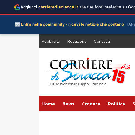
Aggiungi
corrieredisciacca.it
alle tue fonti preferite su G
Entra nella community - ricevi le notizie che contano
IA
N
Vai
Pubblicità
Redazione
Contatti
al
contenuto
Home
News
Cronaca
Politica
S