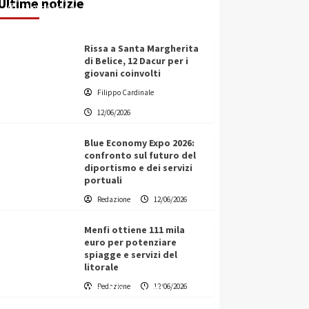
Ultime notizie
Filippo Cardinale
12/06/2026
Rissa a Santa Margherita
di Belice, 12 Dacur per i
giovani coinvolti
Filippo Cardinale
12/06/2026
Blue Economy Expo 2026:
confronto sul futuro del
diportismo e dei servizi
portuali
Redazione
12/06/2026
Menfi ottiene 111 mila
euro per potenziare
spiagge e servizi del
litorale
Vino in Italia: il giro d’affari
Redazione
12/06/2026
contribuisce all’1,1% del PIL
nazionale