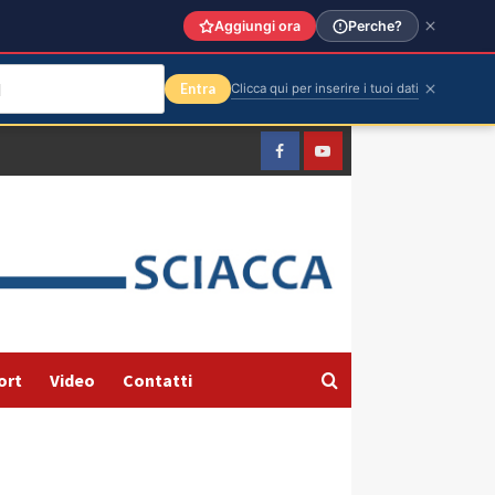
Aggiungi ora
Perche?
Entra
Clicca qui per inserire i tuoi dati
Facebook
Yountube
ort
Video
Contatti