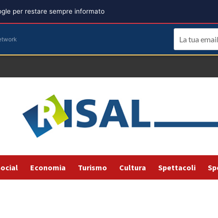
oogle per restare sempre informato
etwork
ocial
Economia
Turismo
Cultura
Spettacoli
Sp