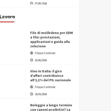
07/08/2026
transnazionale per la transizione
ecologica
Lavoro
Filippo Cardinale
21/06/2026
Filo di molibdeno per EDM
a filo: prestazioni,
applicazioni e guida alla
selezione
Filippo Cardinale
18/06/2026
Vino in Italia: il giro
d’affari contribuisce
all’1,1% del PIL nazionale
Filippo Cardinale
25/05/2026
Noleggio a lungo termine
con canoni proibitivi? La