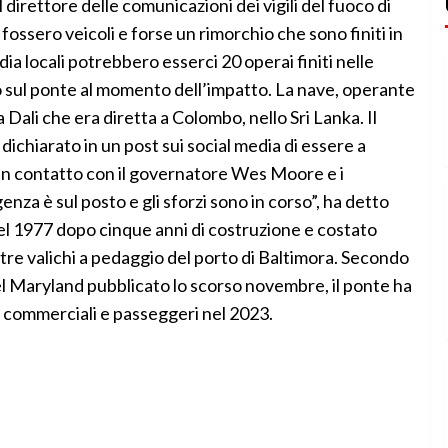
direttore delle comunicazioni dei vigili del fuoco di
fossero veicoli e forse un rimorchio che sono finiti in
ia locali potrebbero esserci 20 operai finiti nelle
sul ponte al momento dell’impatto. La nave, operante
Dali che era diretta a Colombo, nello Sri Lanka. Il
ichiarato in un post sui social media di essere a
 in contatto con il governatore Wes Moore e i
enza è sul posto e gli sforzi sono in corso”, ha detto
nel 1977 dopo cinque anni di costruzione e costato
ei tre valichi a pedaggio del porto di Baltimora. Secondo
l Maryland pubblicato lo scorso novembre, il ponte ha
li commerciali e passeggeri nel 2023.