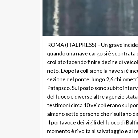
ROMA (ITALPRESS) – Un grave incidente 
quando una nave cargo si è scontrata co
crollato facendo finire decine di veicol
noto. Dopo la collisione la nave si è in
sezione del ponte, lungo 2,6 chilometri
Patapsco. Sul posto sono subito intervenu
del fuoco e diverse altre agenzie stata
testimoni circa 10 veicoli erano sul p
almeno sette persone che risultano dis
Il portavoce dei vigili del fuoco di Bal
momento è rivolta al salvataggio e al r