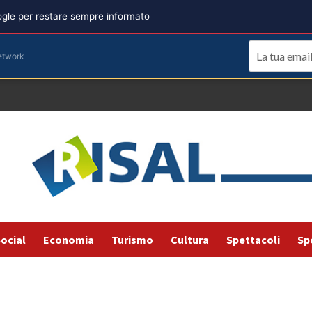
oogle per restare sempre informato
etwork
ocial
Economia
Turismo
Cultura
Spettacoli
Sp