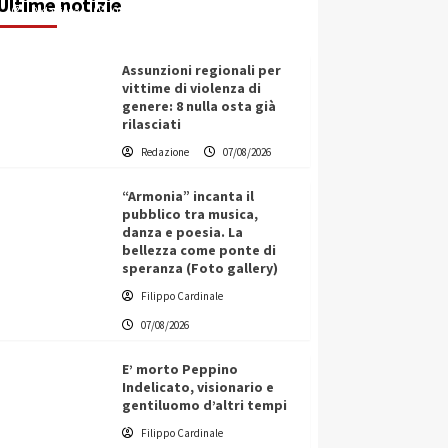
Ultime notizie
Redazione
07/08/2026
Assunzioni regionali per
vittime di violenza di
genere: 8 nulla osta già
rilasciati
Redazione
07/08/2026
“Armonia” incanta il
pubblico tra musica,
danza e poesia. La
bellezza come ponte di
speranza (Foto gallery)
Filippo Cardinale
07/08/2026
E’ morto Peppino
Indelicato, visionario e
gentiluomo d’altri tempi
L’ingegnere saccense Buscarnera
Filippo Cardinale
partner chiave di un progetto