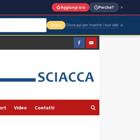
Aggiungi ora
Perche?
Entra
Clicca qui per inserire i tuoi dati
Facebook
Yountube
ort
Video
Contatti