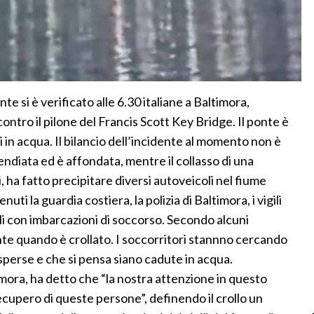
si è verificato alle 6.30 italiane a Baltimora,
ntro il pilone del Francis Scott Key Bridge. Il ponte è
i in acqua. Il bilancio dell’incidente al momento non è
cendiata ed è affondata, mentre il collasso di una
, ha fatto precipitare diversi autoveicoli nel fiume
ti la guardia costiera, la polizia di Baltimora, i vigili
li con imbarcazioni di soccorso. Secondo alcuni
onte quando è crollato. I soccorritori stannno cercando
perse e che si pensa siano cadute in acqua.
timora, ha detto che “la nostra attenzione in questo
ecupero di queste persone”, definendo il crollo un