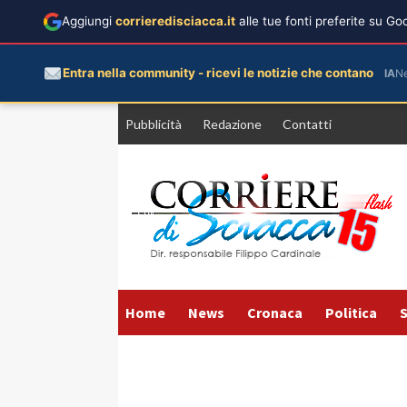
Aggiungi
corrieredisciacca.it
alle tue fonti preferite su G
Entra nella community - ricevi le notizie che contano
IA
N
Vai
Pubblicità
Redazione
Contatti
al
contenuto
Home
News
Cronaca
Politica
S