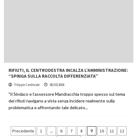
RIFIUTI, IL CENTRODESTRA INCALZA L’AMMINISTRAZIONE:
“SPINGA SULLA RACCOLTA DIFFERENZIATA”
Filippo Cardinale
08/03/2018
"Il Sindaco e l’assessore Mandracchia troppo spesso sul tema
dei rifiuti navigano a vista senza incidere realmente sulla
problematica e affrontando tale delicato...
Paginazione
Precedente
1
…
6
7
8
9
10
11
12