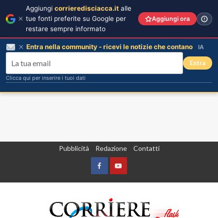
Aggiungi
corrieredisciacca.it
alle
tue fonti preferite su Google per
Aggiungi ora
restare sempre informato
Entra nella community - ricevi le notizie che contano
IA
Entra
Clicca qui per inserire i tuoi dati
Vai
Pubblicità
Redazione
Contatti
al
contenuto
Facebook
Yountube