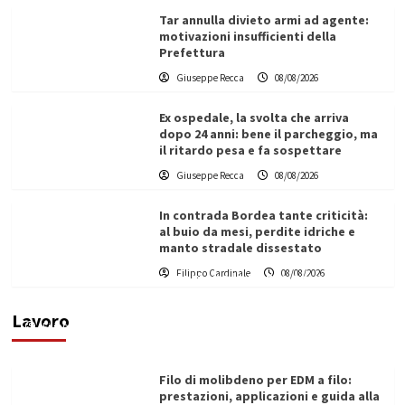
Tar annulla divieto armi ad agente:
motivazioni insufficienti della
Prefettura
Giuseppe Recca
08/08/2026
Ex ospedale, la svolta che arriva
dopo 24 anni: bene il parcheggio, ma
il ritardo pesa e fa sospettare
Giuseppe Recca
08/08/2026
In contrada Bordea tante criticità:
al buio da mesi, perdite idriche e
manto stradale dissestato
L’ingegnere saccense Buscarnera partner chiave
Filippo Cardinale
08/08/2026
di un progetto transnazionale per la transizione
ecologica
Lavoro
Filippo Cardinale
21/06/2026
Filo di molibdeno per EDM a filo:
prestazioni, applicazioni e guida alla