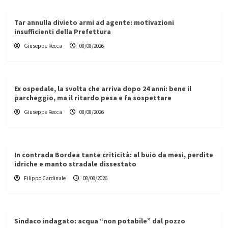
Tar annulla divieto armi ad agente: motivazioni
insufficienti della Prefettura
Giuseppe Recca
08/08/2026
Ex ospedale, la svolta che arriva dopo 24 anni: bene il
parcheggio, ma il ritardo pesa e fa sospettare
Giuseppe Recca
08/08/2026
In contrada Bordea tante criticità: al buio da mesi, perdite
idriche e manto stradale dissestato
Filippo Cardinale
08/08/2026
Sindaco indagato: acqua “non potabile” dal pozzo