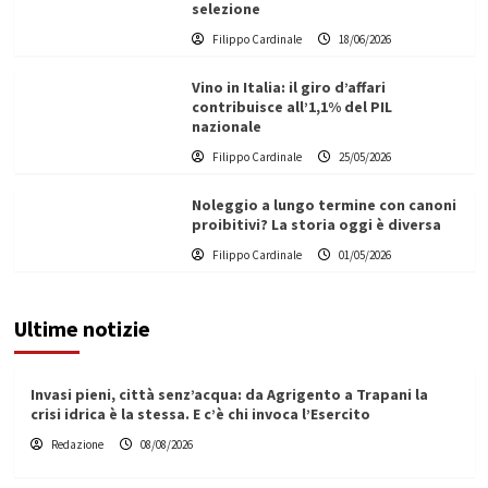
selezione
Filippo Cardinale
18/06/2026
Vino in Italia: il giro d’affari
contribuisce all’1,1% del PIL
nazionale
Filippo Cardinale
25/05/2026
Noleggio a lungo termine con canoni
proibitivi? La storia oggi è diversa
Filippo Cardinale
01/05/2026
Ultime notizie
Invasi pieni, città senz’acqua: da Agrigento a Trapani la
crisi idrica è la stessa. E c’è chi invoca l’Esercito
Redazione
08/08/2026