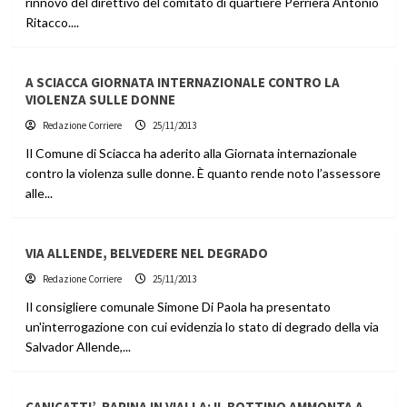
rinnovo del direttivo del comitato di quartiere Perriera Antonio
Ritacco....
A SCIACCA GIORNATA INTERNAZIONALE CONTRO LA
VIOLENZA SULLE DONNE
Redazione Corriere
25/11/2013
Il Comune di Sciacca ha aderito alla Giornata internazionale
contro la violenza sulle donne. È quanto rende noto l’assessore
alle...
VIA ALLENDE, BELVEDERE NEL DEGRADO
Redazione Corriere
25/11/2013
Il consigliere comunale Simone Di Paola ha presentato
un'interrogazione con cui evidenzia lo stato di degrado della via
Salvador Allende,...
CANICATTI’, RAPINA IN VIALLA: IL BOTTINO AMMONTA A