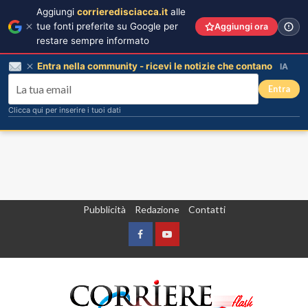
Aggiungi
corrieredisciacca.it
alle
tue fonti preferite su Google per
Aggiungi ora
restare sempre informato
Entra nella community - ricevi le notizie che contano
IA
Entra
Clicca qui per inserire i tuoi dati
Vai
Pubblicità
Redazione
Contatti
al
contenuto
Facebook
Yountube