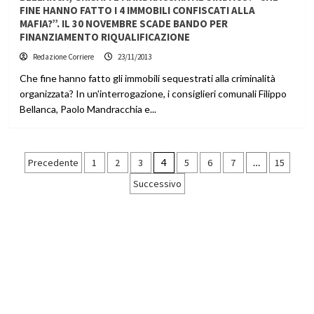
FINE HANNO FATTO I 4 IMMOBILI CONFISCATI ALLA
MAFIA?”. IL 30 NOVEMBRE SCADE BANDO PER
FINANZIAMENTO RIQUALIFICAZIONE
Redazione Corriere
23/11/2013
Che fine hanno fatto gli immobili sequestrati alla criminalità
organizzata? In un'interrogazione, i consiglieri comunali Filippo
Bellanca, Paolo Mandracchia e...
Paginazione
Precedente
1
2
3
4
5
6
7
…
15
Successivo
degli
articoli