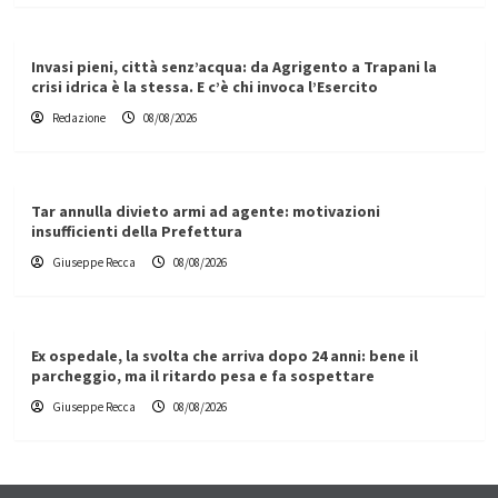
Invasi pieni, città senz’acqua: da Agrigento a Trapani la
crisi idrica è la stessa. E c’è chi invoca l’Esercito
Redazione
08/08/2026
Tar annulla divieto armi ad agente: motivazioni
insufficienti della Prefettura
Giuseppe Recca
08/08/2026
Ex ospedale, la svolta che arriva dopo 24 anni: bene il
parcheggio, ma il ritardo pesa e fa sospettare
Giuseppe Recca
08/08/2026