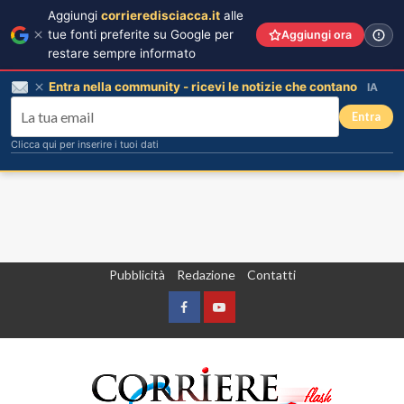
Aggiungi
corrieredisciacca.it
alle
tue fonti preferite su Google per
Aggiungi ora
restare sempre informato
Entra nella community - ricevi le notizie che contano
IA
Entra
Clicca qui per inserire i tuoi dati
Vai
Pubblicità
Redazione
Contatti
al
contenuto
Facebook
Yountube