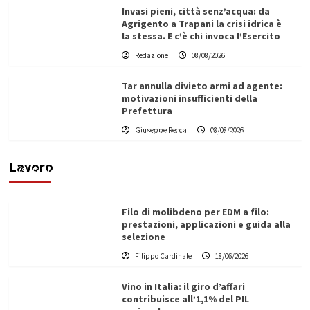
Invasi pieni, città senz’acqua: da
Agrigento a Trapani la crisi idrica è
la stessa. E c’è chi invoca l’Esercito
Redazione
08/08/2026
Tar annulla divieto armi ad agente:
motivazioni insufficienti della
Prefettura
L’ingegnere saccense Buscarnera partner chiave
Giuseppe Recca
08/08/2026
di un progetto transnazionale per la transizione
ecologica
Lavoro
Filippo Cardinale
21/06/2026
Filo di molibdeno per EDM a filo:
prestazioni, applicazioni e guida alla
selezione
Filippo Cardinale
18/06/2026
Vino in Italia: il giro d’affari
contribuisce all’1,1% del PIL