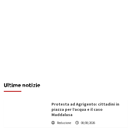
Sciacca insorge: “Stroke Unit ad Agrigento
potenziata, qui solo promesse da anni”
Ultime notizie
Redazione
08/08/2026
Protesta ad Agrigento: cittadini in
piazza per l’acqua e il caso
Maddalusa
Redazione
08/08/2026