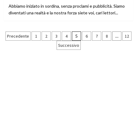
Abbiamo iniziato in sordina, senza proclami e pubblicità. Siamo
diventati una realtà e la nostra forza siete voi, cari lettori...
Paginazione
Precedente
1
2
3
4
5
6
7
8
…
12
Successivo
degli
articoli