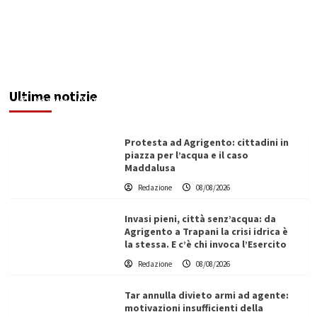
Sciacca insorge: “Stroke Unit ad Agrigento
potenziata, qui solo promesse da anni”
Ultime notizie
Redazione
08/08/2026
Protesta ad Agrigento: cittadini in
piazza per l’acqua e il caso
Maddalusa
Redazione
08/08/2026
Invasi pieni, città senz’acqua: da
Agrigento a Trapani la crisi idrica è
la stessa. E c’è chi invoca l’Esercito
Redazione
08/08/2026
Tar annulla divieto armi ad agente:
motivazioni insufficienti della