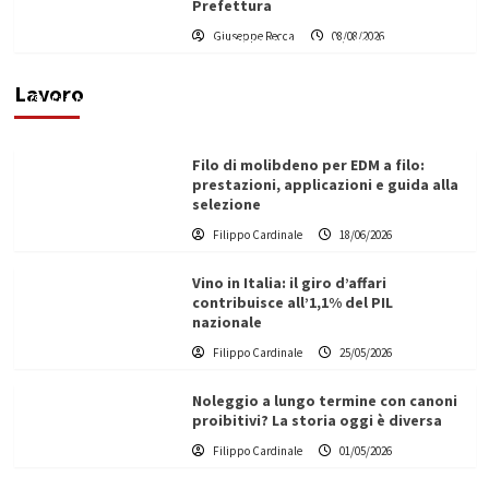
Prefettura
L’ingegnere saccense Buscarnera partner chiave
Giuseppe Recca
08/08/2026
di un progetto transnazionale per la transizione
ecologica
Lavoro
Filippo Cardinale
21/06/2026
Filo di molibdeno per EDM a filo:
prestazioni, applicazioni e guida alla
selezione
Filippo Cardinale
18/06/2026
Vino in Italia: il giro d’affari
contribuisce all’1,1% del PIL
nazionale
Filippo Cardinale
25/05/2026
Noleggio a lungo termine con canoni
proibitivi? La storia oggi è diversa
Filippo Cardinale
01/05/2026