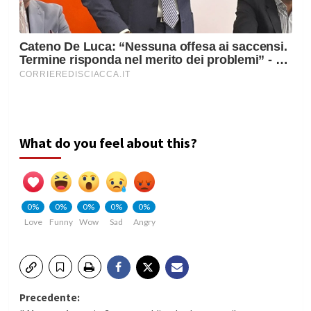
What do you feel about this?
0%
0%
0%
0%
0%
Love
Funny
Wow
Sad
Angry
Navigazione
Precedente: