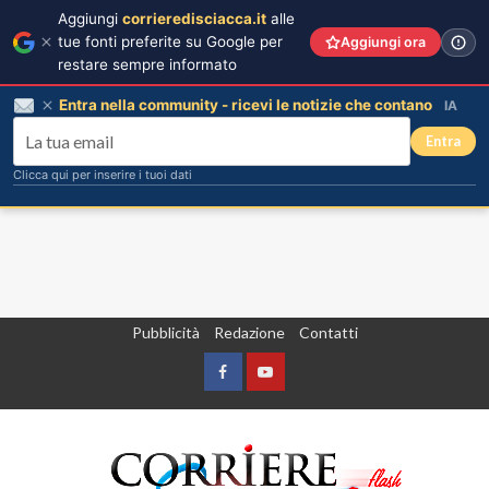
Aggiungi
corrieredisciacca.it
alle
tue fonti preferite su Google per
Aggiungi ora
restare sempre informato
Entra nella community - ricevi le notizie che contano
IA
Entra
Clicca qui per inserire i tuoi dati
Vai
Pubblicità
Redazione
Contatti
al
contenuto
Facebook
Yountube