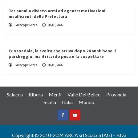
Tar annulla divieto armi ad agente: motivazioni
insufficienti della Prefettura
Giuseppe Recca
08/08/2026
Ex ospedale, la svolta che arriva dopo 24 anni: bene il
parcheggio, ma il ritardo pesa e fa sospettare
Giuseppe Recca
08/08/2026
Sciacca
Ribera
Menfi
Valle Del Belice
Provincia
Sicilia
Italia
Mondo
Facebook
Yountube
Copyright © 2010-2024 ARCA srl Sciacca (AG) – P.Iva