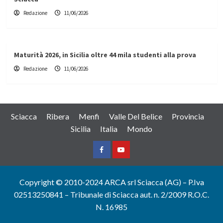
Redazione
11/06/2026
Maturità 2026, in Sicilia oltre 44 mila studenti alla prova
Redazione
11/06/2026
Sciacca
Ribera
Menfi
Valle Del Belice
Provincia
Sicilia
Italia
Mondo
Facebook
Yountube
Copyright © 2010-2024 ARCA srl Sciacca (AG) – P.Iva
02513250841 – Tribunale di Sciacca aut. n. 2/2009 R.O.C.
N. 16985