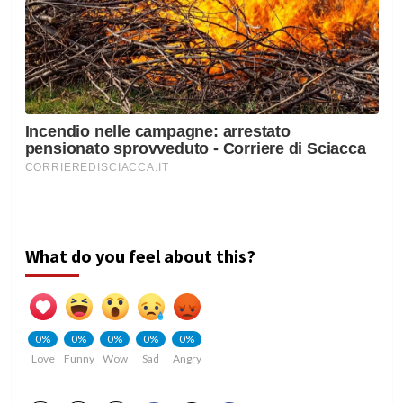
What do you feel about this?
0%
0%
0%
0%
0%
Love
Funny
Wow
Sad
Angry