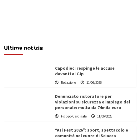
Damiano ai sindaci neoeletti: “Servizio,
prudenza e collaborazione per il bene delle
comunità”
Ultime notizie
Redazione
11/06/2026
Capodieci respinge le accuse
davanti al Gip
Redazione
11/06/2026
Denunciato ristoratore per
violazioni su sicurezza e impiego del
personale: multa da 74mila euro
Filippo Cardinale
11/06/2026
“Asi Fest 2026”: sport, spettacolo e
comunità nel cuore di Sciacca