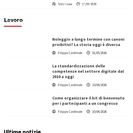
Redazione
11/06/2026
Vino in Italia: il giro d’affari contribuisce
all’1,1% del PIL nazionale
Lavoro
Filippo Cardinale
25/05/2026
Noleggio a lungo termine con canoni
proibitivi? La storia oggi è diversa
Filippo Cardinale
01/05/2026
La standardizzazione delle
competenze nel settore digitale dal
2010 a oggi
Filippo Cardinale
23/04/2026
Come organizzare il kit di benvenuto
per i partecipanti a un congresso
Filippo Cardinale
10/04/2026
Ultime notizie