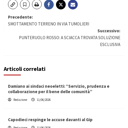
Navigazione
Precedente:
SMOTTAMENTO TERRENO IN VIA TUMOLIERI
articolo
Successivo:
PUNTERUOLO ROSSO: A SCIACCA TROVATA SOLUZIONE
ESCLUSIVA
Articoli correlati
Damiano ai sindaci neoeletti: “Servizio, prudenza e
collaborazione per il bene delle comunità”
Redazione
11/06/2026
Capodieci respinge le accuse davanti al Gip
Redazione
11/06/2026