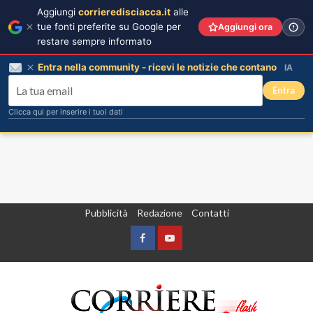
Aggiungi
corrieredisciacca.it
alle
tue fonti preferite su Google per
Aggiungi ora
restare sempre informato
Entra nella community - ricevi le notizie che contano
IA
Entra
Clicca qui per inserire i tuoi dati
Vai
Pubblicità
Redazione
Contatti
al
contenuto
Facebook
Yountube