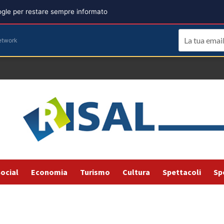
oogle per restare sempre informato
etwork
ocial
Economia
Turismo
Cultura
Spettacoli
Sp