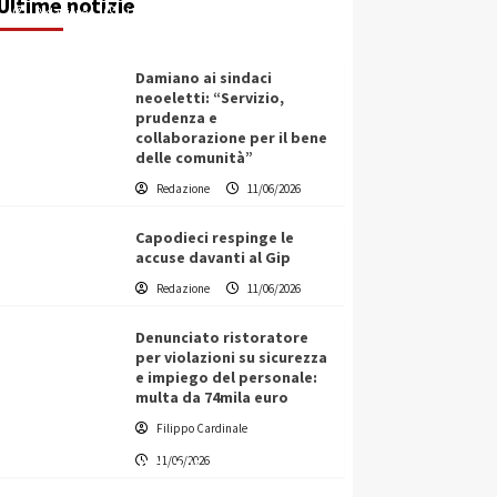
Ultime notizie
Redazione
11/06/2026
Damiano ai sindaci
neoeletti: “Servizio,
prudenza e
collaborazione per il bene
delle comunità”
Redazione
11/06/2026
Capodieci respinge le
accuse davanti al Gip
Redazione
11/06/2026
Denunciato ristoratore
per violazioni su sicurezza
e impiego del personale:
multa da 74mila euro
Filippo Cardinale
Vino in Italia: il giro d’affari
11/06/2026
contribuisce all’1,1% del PIL
nazionale