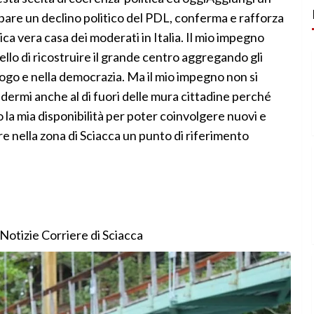
are un declino politico del PDL, conferma e rafforza
ca vera casa dei moderati in Italia. Il mio impegno
llo di ricostruire il grande centro aggregando gli
ogo e nella democrazia. Ma il mio impegno non si
ndermi anche al di fuori delle mura cittadine perché
o la mia disponibilità per poter coinvolgere nuovi e
re nella zona di Sciacca un punto di riferimento