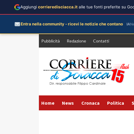
Aggiungi
corrieredisciacca.it
alle tue fonti preferite su G
Entra nella community - ricevi le notizie che contano
IA
N
Vai
Pubblicità
Redazione
Contatti
al
contenuto
Home
News
Cronaca
Politica
S