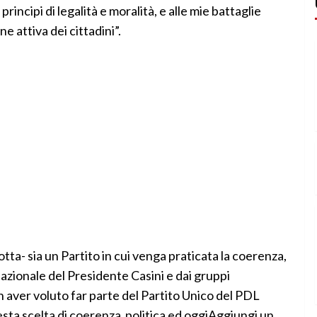
incipi di legalità e moralità, e alle mie battaglie
ne attiva dei cittadini”.
tta- sia un Partito in cui venga praticata la coerenza,
nazionale del Presidente Casini e dai gruppi
n aver voluto far parte del Partito Unico del PDL
sta scelta di coerenza politica ed oggiAggiungi un