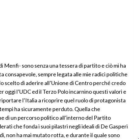
di Menfi- sono senza una tessera di partito e ciò mi ha
lta consapevole, sempre legata alle mie radici politiche
 Ho scelto di aderire all’Unione di Centro perché credo
oggi l’UDC ed il Terzo Polo incarnino questi valori e
iportare l’Italia a ricoprire quel ruolo di protagonista
i tempi ha sicuramente perduto. Quella che
 di un percorso politico all’interno del Partito
ati che fonda i suoi pilastri negli ideali di De Gasperi
i, non ha mai mutato rotta, e durante il quale sono