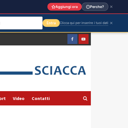
Aggiungi ora
Perche?
Entra
Clicca qui per inserire i tuoi dati
Facebook
Yountube
ort
Video
Contatti