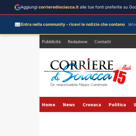
Aggiungi
corrieredisciacca.it
alle tue fonti preferite su G
Entra nella community - ricevi le notizie che contano
IA
N
Vai
Pubblicità
Redazione
Contatti
al
contenuto
Home
News
Cronaca
Politica
S