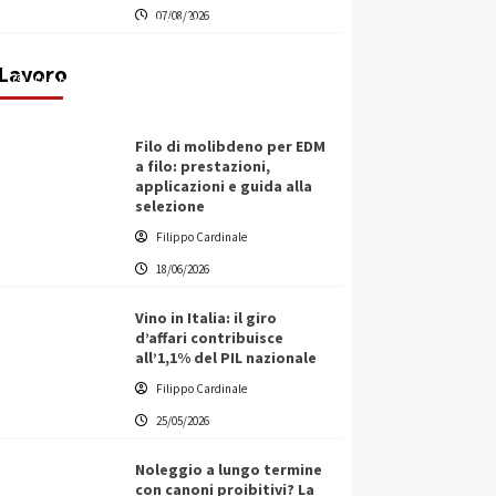
07/08/2026
transnazionale per la transizione
ecologica
Lavoro
Filippo Cardinale
21/06/2026
Filo di molibdeno per EDM
a filo: prestazioni,
applicazioni e guida alla
selezione
Filippo Cardinale
18/06/2026
Vino in Italia: il giro
d’affari contribuisce
all’1,1% del PIL nazionale
Filippo Cardinale
25/05/2026
Noleggio a lungo termine
con canoni proibitivi? La