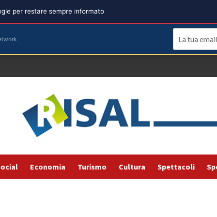
oogle per restare sempre informato
etwork
ocial
Economia
Turismo
Cultura
Spettacoli
Sp