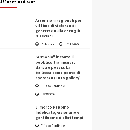
Ultime notizie
Redazione
07/08/2026
Assunzioni regionali per
vittime di violenza di
genere: 8 nulla osta già
rilasciati
Redazione
07/08/2026
“Armonia” incanta il
pubblico tra musica,
danza e poesia. La
bellezza come ponte di
speranza (Foto gallery)
Filippo Cardinale
07/08/2026
E’ morto Peppino
Indelicato, visionario e
gentiluomo d’altri tempi
L’ingegnere saccense Buscarnera
Filippo Cardinale
partner chiave di un progetto