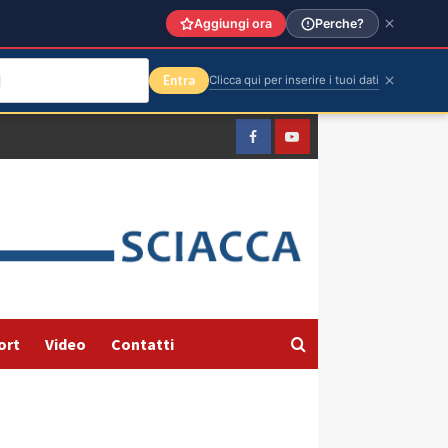
Aggiungi ora
Perche?
Entra
Clicca qui per inserire i tuoi dati
Facebook
Yountube
ort
Video
Contatti