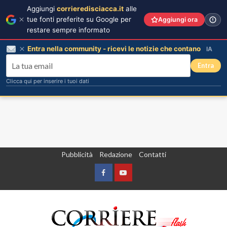
Aggiungi
corrieredisciacca.it
alle
tue fonti preferite su Google per
Aggiungi ora
restare sempre informato
Entra nella community - ricevi le notizie che contano
IA
Entra
Clicca qui per inserire i tuoi dati
Vai
Pubblicità
Redazione
Contatti
al
contenuto
Facebook
Yountube