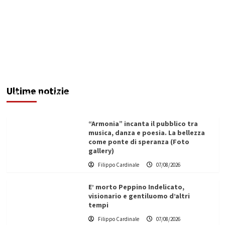
Assunzioni regionali per vittime di violenza di
genere: 8 nulla osta già rilasciati
Ultime notizie
Redazione
07/08/2026
“Armonia” incanta il pubblico tra
musica, danza e poesia. La bellezza
come ponte di speranza (Foto
gallery)
Filippo Cardinale
07/08/2026
E’ morto Peppino Indelicato,
visionario e gentiluomo d’altri
tempi
Filippo Cardinale
07/08/2026