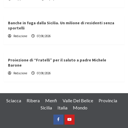
Banche in fuga dalla Sicilia. Un milione di residenti senza
sportelli
Redazione
07/08/2026
Proiezione di “Fratelli” per il saluto a padre Michele
Barone
Redazione
07/08/2026
Sciacca
Ribera
Menfi
Valle Del Belice
Provincia
Sicilia
Italia
Mondo
Facebook
Yountube