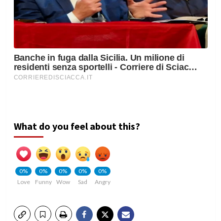
What do you feel about this?
0%
0%
0%
0%
0%
Love
Funny
Wow
Sad
Angry