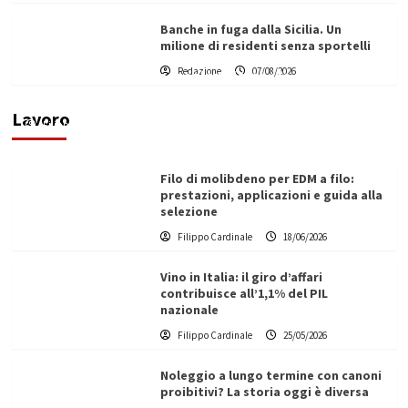
Banche in fuga dalla Sicilia. Un
milione di residenti senza sportelli
L’ingegnere saccense Buscarnera partner chiave
Redazione
07/08/2026
di un progetto transnazionale per la transizione
ecologica
Lavoro
Filippo Cardinale
21/06/2026
Filo di molibdeno per EDM a filo:
prestazioni, applicazioni e guida alla
selezione
Filippo Cardinale
18/06/2026
Vino in Italia: il giro d’affari
contribuisce all’1,1% del PIL
nazionale
Filippo Cardinale
25/05/2026
Noleggio a lungo termine con canoni
proibitivi? La storia oggi è diversa