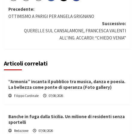
Navigazione
Precedente:
OTTIMISMO A PARIGI PER ANGELA GRIGNANO
articolo
Successivo:
QUERELLE SUL CANSALAMONE, FRANCESCA VALENTI
ALL’ING. ACCARDI: “CHIEDO VENIA”
Articoli correlati
“Armonia” incanta il pubblico tra musica, danza e poesia.
La bellezza come ponte di speranza (Foto gallery)
Filippo Cardinale
07/08/2026
Banche in fuga dalla Sicilia. Un milione di residenti senza
sportelli
Redazione
07/08/2026